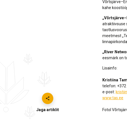
Võrtsjärve–Em
kahe koostööp
„Võrtsjärve–
atraktiivsus
taotlusvoorus
meetmest „Te
linnapiirkond
„River Netwo
eesmärk on to
Lisainfo:
Kristiina Ta
telefon: +37
e-post:
krist
www.tas.ee
Jaga artiklit
Fotol Võrtsjär