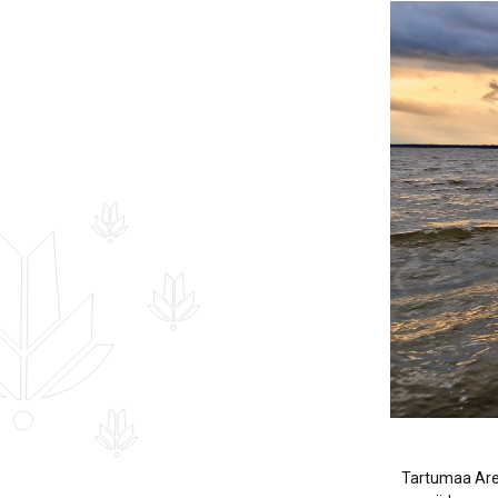
Hankekord
Fotogalerii
Sündmuste kalender
Tartumaa Aren