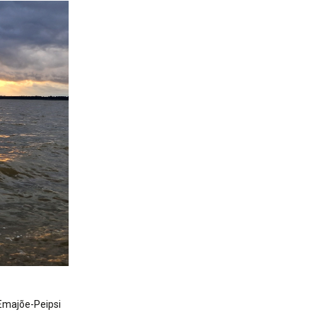
nerid
021
Tartu maakonna
umaa loomerada
energia- ja kliimakava
munud
Tartu maakonna
toidustrateegia 2022-
gusuunad
2030
Uuringud
Uuring "Toitlustuse
korraldus ja kohalik
tooraine"
-Emajõe-Peipsi