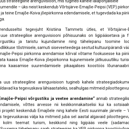
uus strateegiline arenguvisioon, mis tugineb kahele laiapõhjalisele
umendile – üks neist keskendub Võrtsjärve-Emajõe-Peipsi (VEP) piirko
ja teine Emajõe-Koiva jõepiirkonna edendamisele, et tugevdada ka piiri
ga.
endusseltsi tegevjuht Kristiina Tammets
ütles, et Võrtsjärve-
 uue strateegilise arenguvisiooni põhisuunaks on ligipääsetava ja f
rgustiku ja taristu kujundamine ning tähelepanu toomine loo
likkuse tõstmisele, samuti siseveeteedega seotud kultuuripärandi vä
majõe-Peipsi piirkonna arendamise kõrval võtame fookusesse ka piir
data kaasa Emajõe-Koiva jõepiirkonna kujunemisele jätkusuutliku turi
na kaasamise suurendamisele pikaajalises koostöös lõunanaabri
a uus strateegiline arenguvisioon tugineb kahele strateegiadokumen
davad ka tegevuskava lähiaastateks, sealhulgas mitmeid piloottegevu
-Emajõe-Peipsi võrgustiku ja veetee arendamine“
annab
strateegil
endamisele, võttes arvesse nii keskkonnakaitselisi kui ka sotsiaal
 projekt keskendub Emajõele ning kahele Eesti suurimale järvele – V
es tegevuskavas välja ka mitmeid juba sel aastal algavaid piloottegevu
 kolm teemat: turism, keskkond ning ligipääs veele (sadamad, 
. Suurema tähelepanu saab strateegias ka VEP piirkonna koostöövõrg