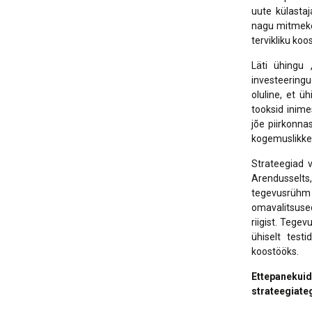
uute külasta
nagu mitmekee
tervikliku ko
Läti ühingu 
investeering
oluline, et ü
tooksid inime
jõe piirkonna
kogemuslikke 
Strateegiad v
Arendusselts
tegevusrühm 
omavalitsuse
riigist. Tege
ühiselt test
koostööks.
Ettepanekuid
strateegiat