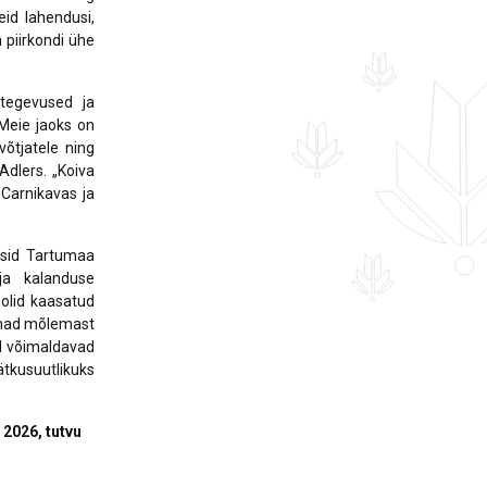
id lahendusi,
 piirkondi ühe
ttegevused ja
Meie jaoks on
võtjatele ning
Adlers. „Koiva
 Carnikavas ja
tisid Tartumaa
 ja kalanduse
olid kaasatud
nnad mõlemast
ed võimaldavad
tkusuutlikuks
2026, tutvu