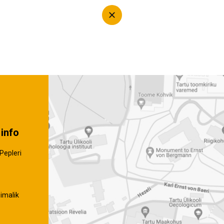
info
Pepleri
imalik