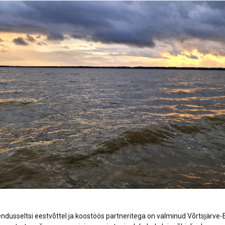
Lõppenud projektid
Part
ja heaoluprofiil 2
30 aastat Tartumaa
Tart
Omavalitsuste Liitu
Toi
Aren
dusseltsi eestvõttel ja koostöös partneritega on valminud Võrtsjärve