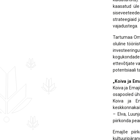
kaasatud üle 
siseveeteed
strateegiaid 
vajadustega.
Tartumaa Omav
oluline tööri
investeering
kogukondade 
ettevõtjate v
potentsiaali t
„Koiva ja Em
Koiva ja Emaj
osapooled ühi
Koiva ja Em
keskkonnakai
– Elva, Luunj
piirkonda pea
Emajõe piirk
kultuuripäran