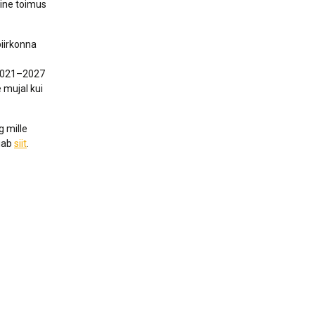
ine toimus
piirkonna
 2021–2027
 mujal kui
g mille
eiab
siit
.