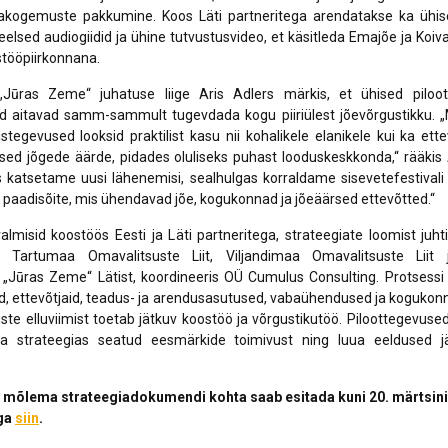
jakogemuste pakkumine. Koos Läti partneritega arendatakse ka ühise
lsed audiogiidid ja ühine tutvustusvideo, et käsitleda Emajõe ja Koiva
ostööpiirkonnana.
„Jūras Zeme“ juhatuse liige Aris Adlers märkis, et ühised piloo
ud aitavad samm-sammult tugevdada kogu piiriülest jõevõrgustikku. „
histegevused looksid praktilist kasu nii kohalikele elanikele kui ka ette
sed jõgede äärde, pidades oluliseks puhast looduskeskkonda,“ rääkis
s katsetame uusi lähenemisi, sealhulgas korraldame sisevetefestivali
paadisõite, mis ühendavad jõe, kogukonnad ja jõeäärsed ettevõtted.“
almisid koostöös Eesti ja Läti partneritega, strateegiate loomist juh
, Tartumaa Omavalitsuste Liit, Viljandimaa Omavalitsuste Liit
„Jūras Zeme“ Lätist, koordineeris OÜ Cumulus Consulting. Protsessi 
d, ettevõtjaid, teadus- ja arendusasutused, vabaühendused ja koguko
vuste elluviimist toetab jätkuv koostöö ja võrgustikutöö. Piloottegevus
ida strateegias seatud eesmärkide toimivust ning luua eeldused jä
 mõlema strateegiadokumendi kohta saab esitada kuni 20. märtsini 
ega
siin
.