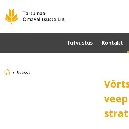
Tutvustus
Kontakt
Omavalitsused
Põhikiri
Uudised
Üldkoosolek
Võrt
Juhatus
Sümboolika
veep
Tunnustamine
stra
Komisjonid ja nõukogud
Dokumendid