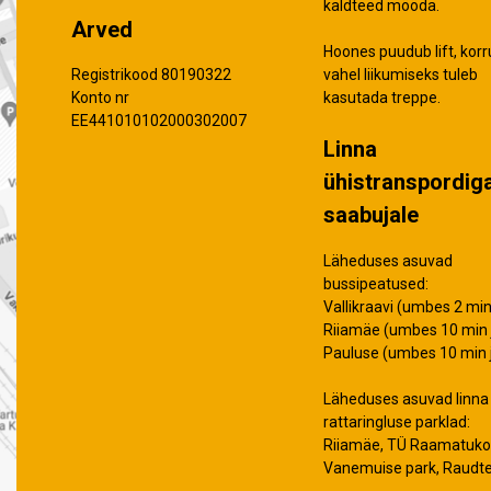
kaldteed mööda.
Arved
Hoones puudub lift, korr
vahel liikumiseks tuleb
Registrikood 80190322
kasutada treppe.
Konto nr
EE441010102000302007
Linna
ühistranspordig
saabujale
Läheduses asuvad
bussipeatused:
Vallikraavi (umbes 2 min 
Riiamäe (umbes 10 min j
Pauluse (umbes 10 min j
Läheduses asuvad linna
rattaringluse parklad:
Riiamäe, TÜ Raamatuko
Vanemuise park, Raudt