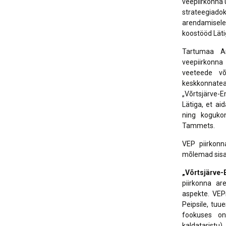
veepiirkonna 
strateegiadok
arendamisele 
koostööd Läti
Tartumaa Ar
veepiirkonna
veeteede võ
keskkonnatead
„Võrtsjärve-E
Lätiga, et ai
ning kogukon
Tammets.
VEP piirkonn
mõlemad sisal
„Võrtsjärve
piirkonna ar
aspekte. VEPi
Peipsile, tuu
fookuses on
kaldataristu)