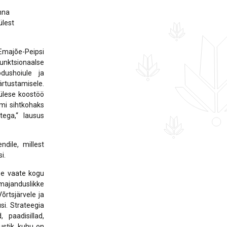
nna
ülest
Emajõe-Peipsi
unktsionaalse
dushoiule ja
ärtustamisele.
iülese koostöö
smi sihtkohaks
tega,“ lausus
dile, millest
si.
ise vaate kogu
majanduslikke
õrtsjärvele ja
si. Strateegia
paadisillad,
ustik, kuhu on