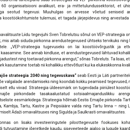
60 organisatsiooni avalikust, era- ja mittetulundussektorist, et üh
ega seotud tegevusi. Muuhulgas on arvesse võetud seniseid ar
ja koostöökohtumiste tulemusi, et tagada järjepidevus ning arvesta
alitsuste Liidu tegevjuhi Sven Tobrelutsu sõnul on VEP-strateegia o
ist, mis aitab siduda piirkonna arendustegevused ühtseks tervikuks ning l
utele. „VEP-strateegia tugevuseks on lai koostöövõrgustik ja ett
kaasamine. See annab kindluse, et arendustegevused lähtuvad kohalik
ajadustest ning toetavad piirkonna arengut,“ sõnas Tobreluts. Ta lisas, e
ark kasutamine toetab nii kohalikku ettevõtlust kui ka elukeskkonna kvali
ajõe strateegia 2040 ning tegevuskava“
seab Eesti ja Läti partnerite
õe valgalade arendamiseks ning koondab kokku peamised tegevused, m
selt ellu viivad. Strateegia üldeesmärk on tugevdada piiriülest koostö
ajõe piirkondade tasakaalustatud sotsiaalmajanduslikku areng
tseliste eesmärkidega. Strateegia hõlmab Eestis Emajõe piirkonda Ta
a, Kambja, Tartu, Kastre ja Peipsiääre valda ning Tartu linna – ning L
miselt Ādaži omavalitsuses ning Sigulda ja Saulkrasti omavalitsustes.
onnas on lisaks investeeringutele piloottegevuste fookuses koha
di tutvustamine jõeretkede kaudu, siseveeteede ajaloo ja lugude kaar