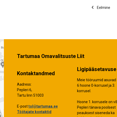
Eelmine
Tartumaa Omavalitsuste Liit
Ligipääsetavuse 
Kontaktandmed
Meie tööruumid asuvad 
Aadress:
6 hoone 0-korrusel ja 3.
Pepleri 6,
korrusel.
Tartu linn 51003
Hoone 1. korrusele on võ
E-post
tol@tartumaa.ee
Pepleri tänava poolsest
Töötajate kontaktid
peauksest siseneda ka