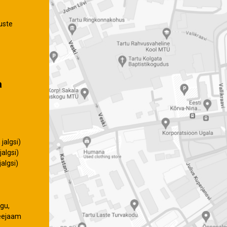
uste
a
jalgsi)
algsi)
algsi)
gu,
eejaam