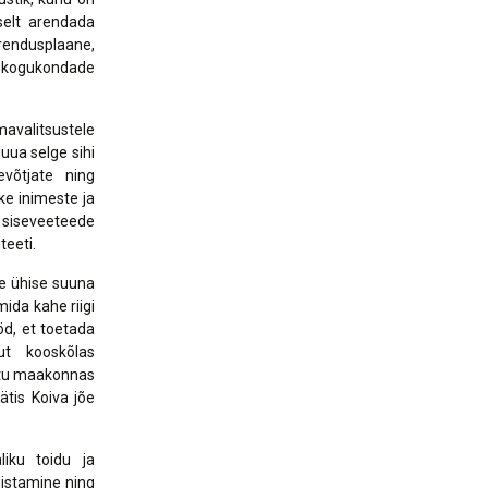
iselt arendada
endusplaane,
da kogukondade
mavalitsustele
uua selge sihi
evõtjate ning
e inimeste ja
t siseveeteede
teeti.
le ühise suuna
ida kahe riigi
öd, et toetada
ut kooskõlas
rtu maakonnas
ätis Koiva jõe
liku toidu ja
distamine ning