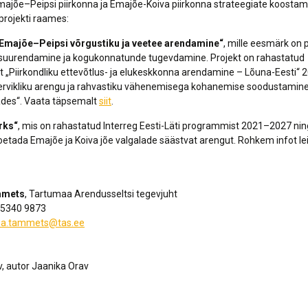
ajõe–Peipsi piirkonna ja Emajõe-Koiva piirkonna strateegiate koostam
rojekti raames:
Emajõe–Peipsi võrgustiku ja veetee arendamine“
, mille eesmärk on 
e suurendamine ja kogukonnatunde tugevdamine. Projekt on rahastatud
t „Piirkondliku ettevõtlus- ja elukeskkonna arendamine – Lõuna-Eesti“
rvikliku arengu ja rahvastiku vähenemisega kohanemise soodustamine
ades“. Vaata täpsemalt
siit
.
rks“
, mis on rahastatud Interreg Eesti-Läti programmist 2021–2027 nin
etada Emajõe ja Koiva jõe valgalade säästvat arengut. Rohkem infot l
mmets
, Tartumaa Arendusseltsi tegevjuht
2 5340 9873
iina.tammets@tas.ee
v, autor Jaanika Orav