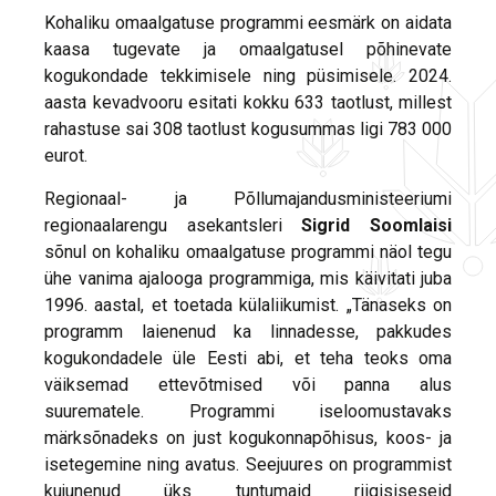
Kohaliku omaalgatuse programmi eesmärk on aidata
kaasa tugevate ja omaalgatusel põhinevate
kogukondade tekkimisele ning püsimisele. 2024.
aasta kevadvooru esitati kokku 633 taotlust, millest
rahastuse sai 308 taotlust kogusummas ligi 783 000
eurot.
Regionaal- ja Põllumajandusministeeriumi
regionaalarengu asekantsleri
Sigrid Soomlaisi
sõnul on kohaliku omaalgatuse programmi näol tegu
ühe vanima ajalooga programmiga, mis käivitati juba
1996. aastal, et toetada külaliikumist. „Tänaseks on
programm laienenud ka linnadesse, pakkudes
kogukondadele üle Eesti abi, et teha teoks oma
väiksemad ettevõtmised või panna alus
suurematele. Programmi iseloomustavaks
märksõnadeks on just kogukonnapõhisus, koos- ja
isetegemine ning avatus. Seejuures on programmist
kujunenud üks tuntumaid riigisiseseid