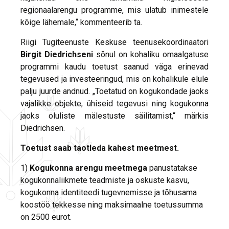
regionaalarengu programme, mis ulatub inimestele
kõige lähemale,“ kommenteerib ta.
Riigi Tugiteenuste Keskuse teenusekoordinaatori
Birgit Diedrichseni
sõnul on kohaliku omaalgatuse
programmi kaudu toetust saanud väga erinevad
tegevused ja investeeringud, mis on kohalikule elule
palju juurde andnud. „Toetatud on kogukondade jaoks
vajalikke objekte, ühiseid tegevusi ning kogukonna
jaoks oluliste mälestuste säilitamist,“ märkis
Diedrichsen.
Toetust saab taotleda kahest meetmest.
1)
Kogukonna arengu meetmega
panustatakse
kogukonnaliikmete teadmiste ja oskuste kasvu,
kogukonna identiteedi tugevnemisse ja tõhusama
koostöö tekkesse ning maksimaalne toetussumma
on 2500 eurot.