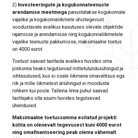
2)
Investeeringute ja kogukonnateenuste
arendamise meetmega
panustatakse kogukonnale
vajalike ja kogukonnaliikmete ühistegevust
soodustavate avalikus kasutuses olevate objektide
rajamisse ja arendamisse ning kogukonnaliikmetele
vajalike teenuste pakkumisse, maksimaalne toetus
on 4000 eurot.
Toetust saavad taotleda avalikes huvides oma
piirkonna heaks tegutsevad mittetulundusühingud ja
sihtasutused, kus ei osale liikmena omavalitsus ega
riik ja mille liikmetest äriühingud ei moodusta
rohkem kui poole. Tallinna linna puhul saavad
taotlejaks olla asumi huvides tegutsevad
ühendused.
Maksimaalne toetussumma esitatud projekti
kohta on olenevalt tegevusest kuni 4000 eurot
ning omafinantseering peab olema vähemalt