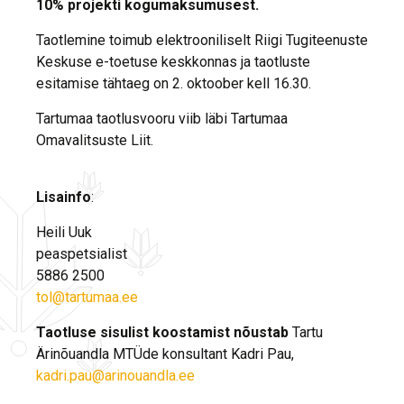
10% projekti kogumaksumusest.
Taotlemine toimub elektrooniliselt Riigi Tugiteenuste
Keskuse e-toetuse keskkonnas ja taotluste
esitamise tähtaeg on 2. oktoober kell 16.30.
Tartumaa taotlusvooru viib läbi Tartumaa
Omavalitsuste Liit.
Lisainfo
:
Heili Uuk
peaspetsialist
5886 2500
tol@tartumaa.ee
Taotluse sisulist koostamist nõustab
Tartu
Ärinõuandla MTÜde konsultant Kadri Pau,
kadri.pau@arinouandla.ee