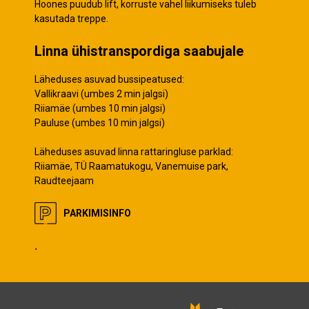
Hoones puudub lift, korruste vahel liikumiseks tuleb
kasutada treppe.
Linna ühistranspordiga saabujale
Läheduses asuvad bussipeatused:
Vallikraavi (umbes 2 min jalgsi)
Riiamäe (umbes 10 min jalgsi)
Pauluse (umbes 10 min jalgsi)
Läheduses asuvad linna rattaringluse parklad:
Riiamäe, TÜ Raamatukogu, Vanemuise park,
Raudteejaam
PARKIMISINFO
.