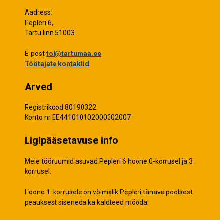
Aadress:
Pepleri 6,
Tartu linn 51003
E-post
tol@tartumaa.ee
Töötajate kontaktid
Arved
Registrikood 80190322
Konto nr EE441010102000302007
Ligipääsetavuse info
Meie tööruumid asuvad Pepleri 6 hoone 0-korrusel ja 3.
korrusel.
Hoone 1. korrusele on võimalik Pepleri tänava poolsest
peauksest siseneda ka kaldteed mööda.