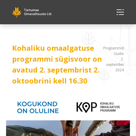
Kohaliku omaalgatuse
Programmid
Uudis
programmi sügisvoor on
2.
september
avatud 2. septembrist 2.
2024
oktoobrini kell 16.30