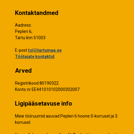
Kontaktandmed
Aadress:
Pepleri 6,
Tartu linn 51003
E-post
tol@tartumaa.ee
Töötajate kontaktid
Arved
Registrikood 80190322
Konto nr EE441010102000302007
Ligipääsetavuse info
Meie tööruumid asuvad Pepleri 6 hoone 0-korrusel ja 3.
korrusel.