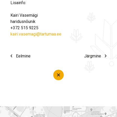
Lisainfo:
Kairi Vasemägi
haridusnõunik
+372 515 9225
kairi.vasemagi@tartumaa.ee
Eelmine
Järgmine