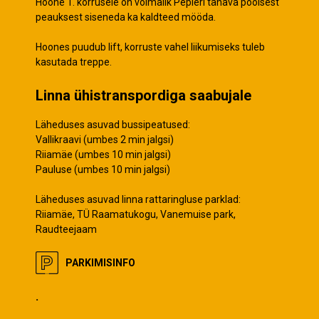
Hoone 1. korrusele on võimalik Pepleri tänava poolsest
peauksest siseneda ka kaldteed mööda.
Hoones puudub lift, korruste vahel liikumiseks tuleb
kasutada treppe.
Linna ühistranspordiga saabujale
Läheduses asuvad bussipeatused:
Vallikraavi (umbes 2 min jalgsi)
Riiamäe (umbes 10 min jalgsi)
Pauluse (umbes 10 min jalgsi)
Läheduses asuvad linna rattaringluse parklad:
Riiamäe, TÜ Raamatukogu, Vanemuise park,
Raudteejaam
PARKIMISINFO
.