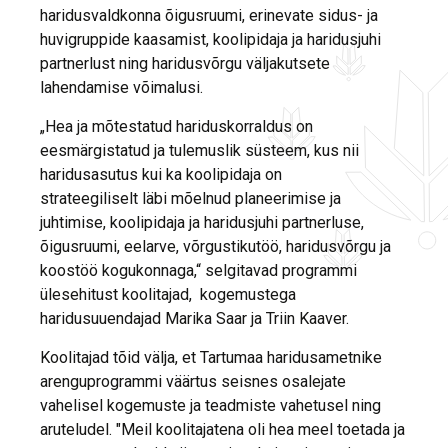
haridusvaldkonna õigusruumi, erinevate sidus- ja
huvigruppide kaasamist, koolipidaja ja haridusjuhi
partnerlust ning haridusvõrgu väljakutsete
lahendamise võimalusi.
„Hea ja mõtestatud hariduskorraldus on
eesmärgistatud ja tulemuslik süsteem, kus nii
haridusasutus kui ka koolipidaja on
strateegiliselt läbi mõelnud planeerimise ja
juhtimise, koolipidaja ja haridusjuhi partnerluse,
õigusruumi, eelarve, võrgustikutöö, haridusvõrgu ja
koostöö kogukonnaga,“ selgitavad programmi
ülesehitust koolitajad, kogemustega
haridusuuendajad Marika Saar ja Triin Kaaver.
Koolitajad tõid välja, et Tartumaa haridusametnike
arenguprogrammi väärtus seisnes osalejate
vahelisel kogemuste ja teadmiste vahetusel ning
aruteludel. "Meil koolitajatena oli hea meel toetada ja