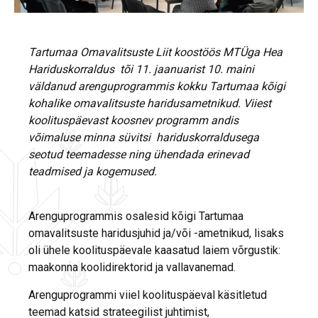
Tartumaa Omavalitsuste Liit koostöös MTÜga Hea
Hariduskorraldus tõi 11. jaanuarist 10. maini
väldanud arenguprogrammis kokku Tartumaa kõigi
kohalike omavalitsuste haridusametnikud. Viiest
koolituspäevast koosnev programm andis
võimaluse minna süvitsi hariduskorraldusega
seotud teemadesse ning ühendada erinevad
teadmised ja kogemused.
Arenguprogrammis osalesid kõigi Tartumaa
omavalitsuste haridusjuhid ja/või -ametnikud, lisaks
oli ühele koolituspäevale kaasatud laiem võrgustik:
maakonna koolidirektorid ja vallavanemad.
Arenguprogrammi viiel koolituspäeval käsitletud
teemad katsid strateegilist juhtimist,