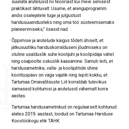
suunata arutelusid nii teooriast kui meie senisest
praktikast lähtuvalt. Usume, et arenguprogramm
andis osalejatele tuge ja julgustust
haridusuuendusteks ning oma töö süsteemsemaks
planeerimiseks," lisasid nad.
Õppimise ja arutelude käigus tõdeti ühiselt, et
jätkusuutliku hariduskorralduseni jõudmiseks on
oluline usalduslik suhe koolijuhi ja koolipidaja vahel
ning osapoolte oskuslik kaasamine. Samuti leiti, et
haridusametnike, valla- ja koolijuhtide ühine
koolituspäev on väga vajalik ning lepiti kokku, et
Tartumaa Omavalitsuste Liit korraldab tulevikus
sarnaseid kohtumisi ja arutelusid vähemalt korra
aastas.
Tartumaa haridusametnikud on regulaarselt kohtunud
alates 2019. aastast, loodud on Tartumaa Hariduse
Koostöökogu ehk TAHK.