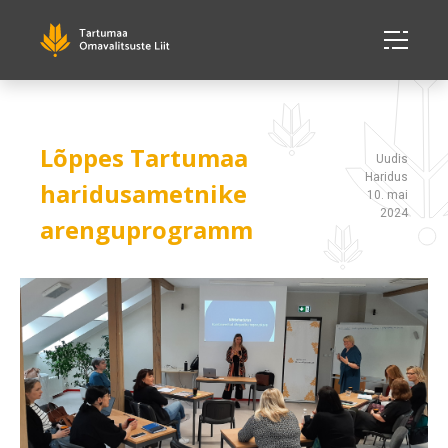
Lõppes Tartumaa
Uudis
Haridus
haridusametnike
10. mai
2024
arenguprogramm