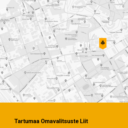
Tartumaa Omavalitsuste Liit