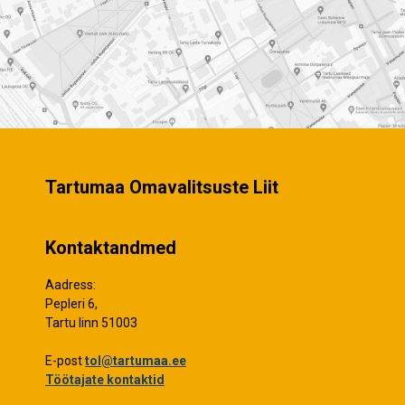
Tartumaa Omavalitsuste Liit
Kontaktandmed
Aadress:
Pepleri 6,
Tartu linn 51003
E-post
tol@tartumaa.ee
Töötajate kontaktid