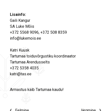
Lisainfo:
Gaili Kangur
SA Luke Mõis
+372 5568 9096, +372 508 8359
info@lukemois.ee
Katri Kuusk
Tartumaa toiduvõrgustiku koordinaator
Tartumaa Arendusselts
+372 5358 4035
katri@tas.ee
Armastus käib Tartumaa kaudu!
Eelmine
Järgmine