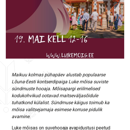
Maikuu kolmas pühapäev alustab populaarse
Lõuna-Eesti kontserdipaiga Luke mõisa suviste
sündmuste hooaja. Mõisapargi eriilmelised
kodukohvikud ootavad maitseväljasõidule
tuhatkond külalist. Sündmuse käigus toimub ka
mõisa valitsejamaja esimese korruse pidulik
avamine.
Luke mõisas on suvehooaja avapidustusi peetud