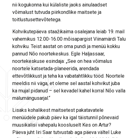
nii kogukonna kui külaliste jaoks ainulaadset
võimalust tutvuda piirkondlike maitsete ja
toitlustusettevõtetega.
Kohvikutepäeva staažikaima osalejana leiab 19. mail
vahemikus 12.00-16.00 mõisapargist Viinamärdi Talu
kohviku. Teist aastat on oma pundi ja menüü kokku
pannud Nõo noortekeskus. Egle Haljassaar,
noortekeskuse esindaja: „See on hea võimalus
noortele katsetada-planeerida, arendada
ettevõtlikkust ja teha ka vabatahtlikku tööd. Noortele
meeldis nii väga, et oleme sel aastal kohvikut juba
ka mujal pidanud – sel kevadel kahel korral Nõo valla
mälumängusarjal.“
Lisaks kohalikest maitsetest pakatavatele
menüüdele pakub päev ka igal täistunnil põnevaid
muusikalisi vahepalu koosluselt Kes on Artur?
Päeva juht Iiri Saar tutvustab aga päeva vältel Luke