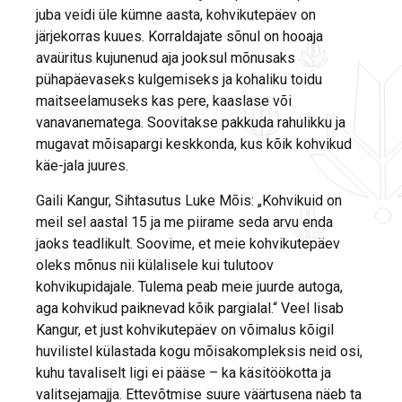
juba veidi üle kümne aasta, kohvikutepäev on
järjekorras kuues. Korraldajate sõnul on hooaja
avaüritus kujunenud aja jooksul mõnusaks
pühapäevaseks kulgemiseks ja kohaliku toidu
maitseelamuseks kas pere, kaaslase või
vanavanematega. Soovitakse pakkuda rahulikku ja
mugavat mõisapargi keskkonda, kus kõik kohvikud
käe-jala juures.
Gaili Kangur, Sihtasutus Luke Mõis: „Kohvikuid on
meil sel aastal 15 ja me piirame seda arvu enda
jaoks teadlikult. Soovime, et meie kohvikutepäev
oleks mõnus nii külalisele kui tulutoov
kohvikupidajale. Tulema peab meie juurde autoga,
aga kohvikud paiknevad kõik pargialal.“ Veel lisab
Kangur, et just kohvikutepäev on võimalus kõigil
huvilistel külastada kogu mõisakompleksis neid osi,
kuhu tavaliselt ligi ei pääse – ka käsitöökotta ja
valitsejamajja. Ettevõtmise suure väärtusena näeb ta