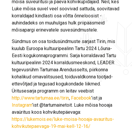
mõisa suveüritusi ja päeva kohvikupidajaid. Neil, kes
Luke mõisa suvel veel soovivad sattuda, soovitavad
korraldajad kindlasti osa võtta õnneloosist -
auhindadeks on muuhulgas hulk priipääsmeid
mõisapargi erinevatele suvesündmustele.
Sündmus on osa toidusündmuste sarjast Tirin, mis
kuulub Euroopa kultuuripealinn Tartu 2024 Lõuna-
Eesti kogukonnaprogrammi. Sarja korraldavad Tartu
kultuuripealinn 2024 korraldusmeeskond, LEADER
tegevusrühm Tartumaa Arendusselts, piirkonna
kohalikud omavalitsused, toiduvaldkonna tootjad-
ettevõtjad ja tegusad kogukondade liikmed.
Üritusesarja programm on leitav veebist
http://www.tartumaa.ee/tirin
,
Facebook
’ist ja
Instagram
’ist @tartumainetoit. Luke mõisa hooaja
avaüritus koos kohvikutepäevaga:
https://lukemois.ee/luke-moisa-hooaja-avauritus-
kohvikutepaevaga-19-mai-kell-12-16/