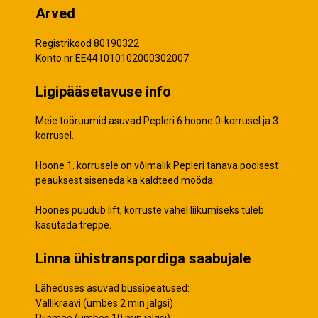
Arved
Registrikood 80190322
Konto nr EE441010102000302007
Ligipääsetavuse info
Meie tööruumid asuvad Pepleri 6 hoone 0-korrusel ja 3.
korrusel.
Hoone 1. korrusele on võimalik Pepleri tänava poolsest
peauksest siseneda ka kaldteed mööda.
Hoones puudub lift, korruste vahel liikumiseks tuleb
kasutada treppe.
Linna ühistranspordiga saabujale
Läheduses asuvad bussipeatused:
Vallikraavi (umbes 2 min jalgsi)
Riiamäe (umbes 10 min jalgsi)