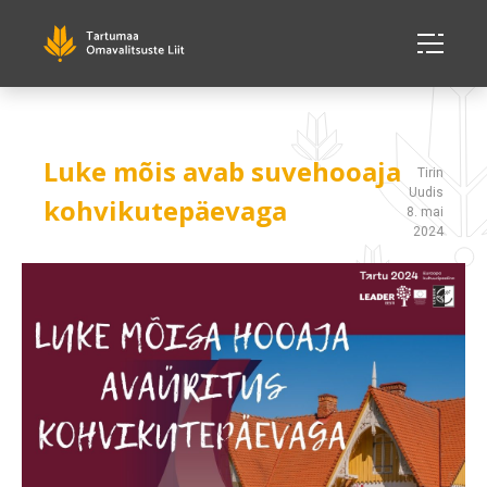
Luke mõis avab suvehooaja
Tirin
Uudis
kohvikutepäevaga
8. mai
2024