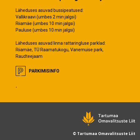
Läheduses asuvad bussipeatused:
Vallikraavi (umbes 2 min jalgsi)
Riiamäe (umbes 10 min jalgsi)
Pauluse (umbes 10 min jalgsi)
Läheduses asuvad linna rattaringluse parklad:
Riiamäe, TÜ Raamatukogu, Vanemuise park,
Raudteejaam
PARKIMISINFO
.
© Tartumaa Omavalitsuste Liit