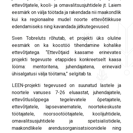
ettevõtjatele, kooli- ja omavalitsusjuhtidele jt. Laiem
eesmärk on välja töötada ja rakendada nii maakondlik
kui ka regionaalne mudel noorte ettevõtlikkuse
edendamiseks ning kavandada jätkutegevused.
Sven Tobreluts rõhutab, et projekti üks oluline
eesmärk on ka koostöö tihendamine kohalike
ettevõtjatega. “Ettevõtjaid kaasame erinevates
projekti tegevuste etappides konkreetselt kaasa
lööma: mentoritena, juhendajatena, erinevaid
ühisalgatusi välja töötama,” selgitab ta.
LEEN-projekti tegevused on suunatud lastele ja
noortele vanuses 7-26 eluaastat, juhendajatele,
ettevõtlusõppega tegelevatele õpetajatele,
ettevõtjatele, lapsevanematele, noortekeskuste
töötajatele, noorsootöötajatele, koolijuhtidele,
omavalitsusjuhtidele ja spetsialistidele,
maakondlikele arendusorganisatsioonidele ning