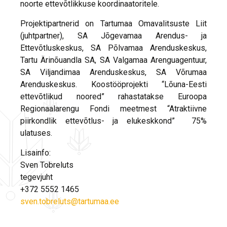
noorte ettevõtlikkuse koordinaatoritele.
Projektipartnerid on Tartumaa Omavalitsuste Liit
(juhtpartner), SA Jõgevamaa Arendus- ja
Ettevõtluskeskus, SA Põlvamaa Arenduskeskus,
Tartu Ärinõuandla SA, SA Valgamaa Arenguagentuur,
SA Viljandimaa Arenduskeskus, SA Võrumaa
Arenduskeskus. Koostööprojekti “Lõuna-Eesti
ettevõtlikud noored” rahastatakse Euroopa
Regionaalarengu Fondi meetmest “Atraktiivne
piirkondlik ettevõtlus- ja elukeskkond” 75%
ulatuses.
Lisainfo:
Sven Tobreluts
tegevjuht
+372 5552 1465
sven.tobreluts@tartumaa.ee