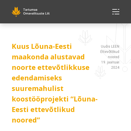
Kuus Lõuna-Eesti
Uudis LEEN
Ettevõtlikud
maakonda alustavad
noored
19. jaanuar
noorte ettevõtlikkuse
2024
edendamiseks
suuremahulist
koostööprojekti “Lõuna-
Eesti ettevõtlikud
noored”