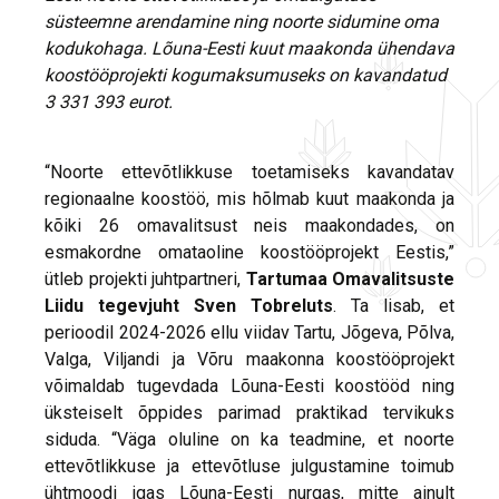
süsteemne arendamine ning noorte sidumine oma
kodukohaga. Lõuna-Eesti kuut maakonda ühendava
koostööprojekti kogumaksumuseks on kavandatud
3 331 393 eurot.
“Noorte ettevõtlikkuse toetamiseks kavandatav
regionaalne koostöö, mis hõlmab kuut maakonda ja
kõiki 26 omavalitsust neis maakondades, on
esmakordne omataoline koostööprojekt Eestis,”
ütleb projekti juhtpartneri,
Tartumaa Omavalitsuste
Liidu tegevjuht
Sven Tobreluts
. Ta lisab, et
perioodil 2024-2026 ellu viidav Tartu, Jõgeva, Põlva,
Valga, Viljandi ja Võru maakonna koostööprojekt
võimaldab tugevdada Lõuna-Eesti koostööd ning
üksteiselt õppides parimad praktikad tervikuks
siduda. “Väga oluline on ka teadmine, et noorte
ettevõtlikkuse ja ettevõtluse julgustamine toimub
ühtmoodi igas Lõuna-Eesti nurgas, mitte ainult