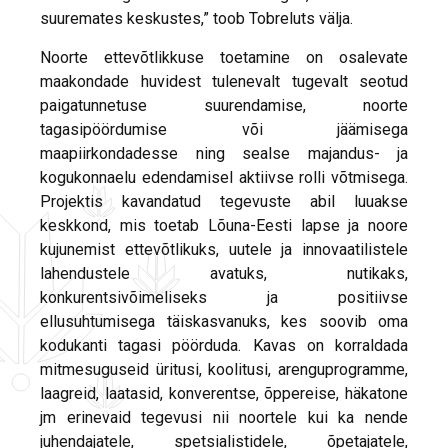
suuremates keskustes,” toob Tobreluts välja.
Noorte ettevõtlikkuse toetamine on osalevate
maakondade huvidest tulenevalt tugevalt seotud
paigatunnetuse suurendamise, noorte
tagasipöördumise või jäämisega
maapiirkondadesse ning sealse majandus- ja
kogukonnaelu edendamisel aktiivse rolli võtmisega.
Projektis kavandatud tegevuste abil luuakse
keskkond, mis toetab Lõuna-Eesti lapse ja noore
kujunemist ettevõtlikuks, uutele ja innovaatilistele
lahendustele avatuks, nutikaks,
konkurentsivõimeliseks ja positiivse
ellusuhtumisega täiskasvanuks, kes soovib oma
kodukanti tagasi pöörduda. Kavas on korraldada
mitmesuguseid üritusi, koolitusi, arenguprogramme,
laagreid, laatasid, konverentse, õppereise, häkatone
jm erinevaid tegevusi nii noortele kui ka nende
juhendajatele, spetsialistidele, õpetajatele,