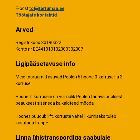
E-post
tol@tartumaa.ee
Töötajate kontaktid
Arved
Registrikood 80190322
Konto nr EE441010102000302007
Ligipääsetavuse info
Meie tööruumid asuvad Pepleri 6 hoone 0-korrusel ja 3.
korrusel.
Hoone 1. korrusele on võimalik Pepleri tänava poolsest
peauksest siseneda ka kaldteed mööda.
Hoones puudub lift, korruste vahel liikumiseks tuleb
kasutada treppe.
Linna ühistranspordiga saabujale