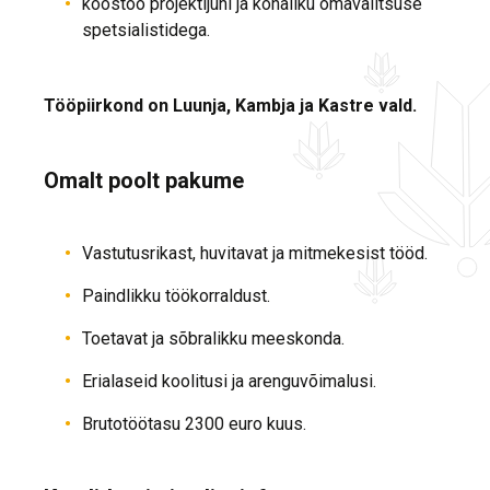
koostöö projektijuhi ja kohaliku omavalitsuse
spetsialistidega.
Tööpiirkond on Luunja, Kambja ja Kastre vald.
Omalt poolt pakume
Vastutusrikast, huvitavat ja mitmekesist tööd.
Paindlikku töökorraldust.
Toetavat ja sõbralikku meeskonda.
Erialaseid koolitusi ja arenguvõimalusi.
Brutotöötasu 2300 euro kuus.