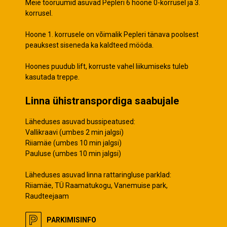
Meie tööruumid asuvad Pepleri 6 hoone 0-korrusel ja 3.
korrusel.
Hoone 1. korrusele on võimalik Pepleri tänava poolsest
peauksest siseneda ka kaldteed mööda.
Hoones puudub lift, korruste vahel liikumiseks tuleb
kasutada treppe.
Linna ühistranspordiga saabujale
Läheduses asuvad bussipeatused:
Vallikraavi (umbes 2 min jalgsi)
Riiamäe (umbes 10 min jalgsi)
Pauluse (umbes 10 min jalgsi)
Läheduses asuvad linna rattaringluse parklad:
Riiamäe, TÜ Raamatukogu, Vanemuise park,
Raudteejaam
PARKIMISINFO