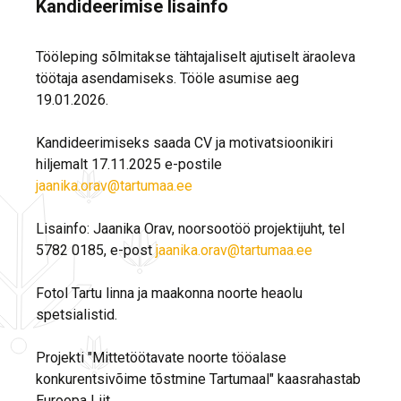
Kandideerimise lisainfo
Tööleping sõlmitakse tähtajaliselt ajutiselt äraoleva
töötaja asendamiseks. Tööle asumise aeg
19.01.2026.
Kandideerimiseks saada CV ja motivatsioonikiri
hiljemalt 17.11.2025 e-postile
jaanika.orav@tartumaa.ee
Lisainfo: Jaanika Orav, noorsootöö projektijuht, tel
5782 0185, e-post
jaanika.orav@tartumaa.ee
Fotol Tartu linna ja maakonna noorte heaolu
spetsialistid.
Projekti "Mittetöötavate noorte tööalase
konkurentsivõime tõstmine Tartumaal" kaasrahastab
Euroopa Liit.