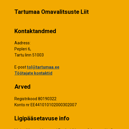
Tartumaa Omavalitsuste Liit
Kontaktandmed
Aadress:
Pepleri 6,
Tartu linn 51003
E-post
tol@tartumaa.ee
Töötajate kontaktid
Arved
Registrikood 80190322
Konto nr EE441010102000302007
Ligipääsetavuse info