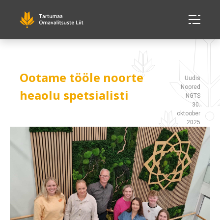
Ootame tööle noorte
Uudis
Noored
heaolu spetsialisti
NGTS
30.
oktoober
2025