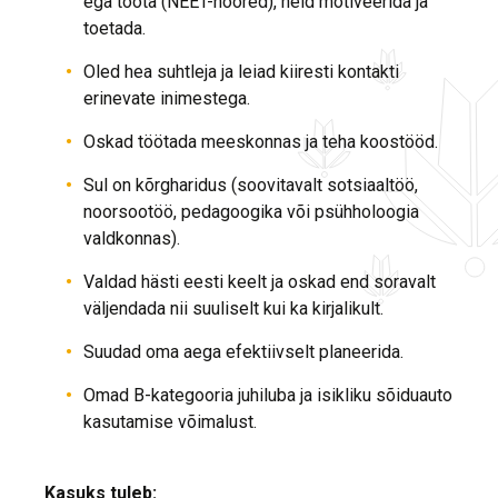
ega tööta (NEET-noored), neid motiveerida ja
toetada.
Oled hea suhtleja ja leiad kiiresti kontakti
erinevate inimestega.
Oskad töötada meeskonnas ja teha koostööd.
Sul on kõrgharidus (soovitavalt sotsiaaltöö,
noorsootöö, pedagoogika või psühholoogia
valdkonnas).
Valdad hästi eesti keelt ja oskad end soravalt
väljendada nii suuliselt kui ka kirjalikult.
Suudad oma aega efektiivselt planeerida.
Omad B-kategooria juhiluba ja isikliku sõiduauto
kasutamise võimalust.
Kasuks tuleb: