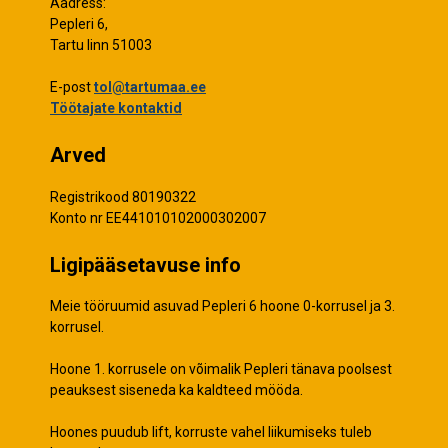
Aadress:
Pepleri 6,
Tartu linn 51003
E-post
tol@tartumaa.ee
Töötajate kontaktid
Arved
Registrikood 80190322
Konto nr EE441010102000302007
Ligipääsetavuse info
Meie tööruumid asuvad Pepleri 6 hoone 0-korrusel ja 3.
korrusel.
Hoone 1. korrusele on võimalik Pepleri tänava poolsest
peauksest siseneda ka kaldteed mööda.
Hoones puudub lift, korruste vahel liikumiseks tuleb