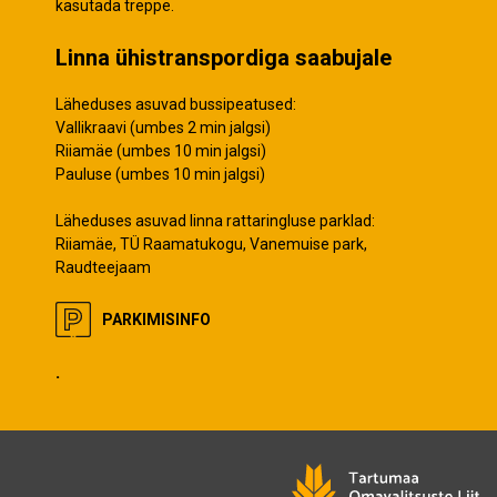
kasutada treppe.
Linna ühistranspordiga saabujale
Läheduses asuvad bussipeatused:
Vallikraavi (umbes 2 min jalgsi)
Riiamäe (umbes 10 min jalgsi)
Pauluse (umbes 10 min jalgsi)
Läheduses asuvad linna rattaringluse parklad:
Riiamäe, TÜ Raamatukogu, Vanemuise park,
Raudteejaam
PARKIMISINFO
.