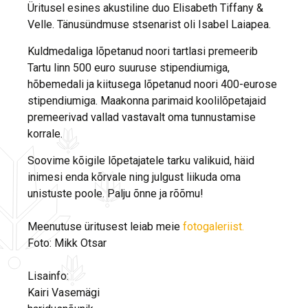
Üritusel esines akustiline duo Elisabeth Tiffany &
Velle. Tänusündmuse stsenarist oli Isabel Laiapea.
Kuldmedaliga lõpetanud noori tartlasi premeerib
Tartu linn 500 euro suuruse stipendiumiga,
hõbemedali ja kiitusega lõpetanud noori 400-eurose
stipendiumiga. Maakonna parimaid koolilõpetajaid
premeerivad vallad vastavalt oma tunnustamise
korrale.
Soovime kõigile lõpetajatele tarku valikuid, häid
inimesi enda kõrvale ning julgust liikuda oma
unistuste poole. Palju õnne ja rõõmu!
Meenutuse üritusest leiab meie
fotogaleriist.
Foto: Mikk Otsar
Lisainfo:
Kairi Vasemägi