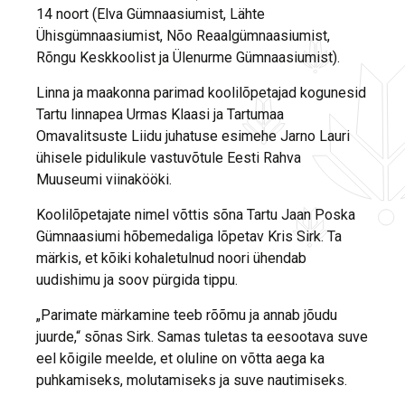
14 noort (Elva Gümnaasiumist, Lähte
Ühisgümnaasiumist, Nõo Reaalgümnaasiumist,
Rõngu Keskkoolist ja Ülenurme Gümnaasiumist).
Linna ja maakonna parimad koolilõpetajad kogunesid
Tartu linnapea Urmas Klaasi ja Tartumaa
Omavalitsuste Liidu juhatuse esimehe Jarno Lauri
ühisele pidulikule vastuvõtule Eesti Rahva
Muuseumi viinakööki.
Koolilõpetajate nimel võttis sõna Tartu Jaan Poska
Gümnaasiumi hõbemedaliga lõpetav Kris Sirk. Ta
märkis, et kõiki kohaletulnud noori ühendab
uudishimu ja soov pürgida tippu.
„Parimate märkamine teeb rõõmu ja annab jõudu
juurde,“ sõnas Sirk. Samas tuletas ta eesootava suve
eel kõigile meelde, et oluline on võtta aega ka
puhkamiseks, molutamiseks ja suve nautimiseks.