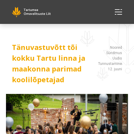
Tänuvastuvõtt tõi
Noored
Sündmus
kokku Tartu linna ja
Uudis
Tunnustamine
maakonna parimad
12. juuni
koolilõpetajad