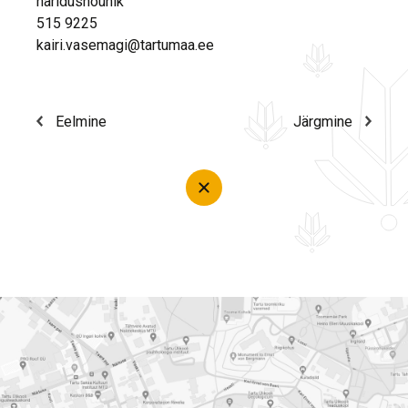
haridusnõunik
515 9225
kairi.vasemagi@tartumaa.ee
Eelmine
Järgmine