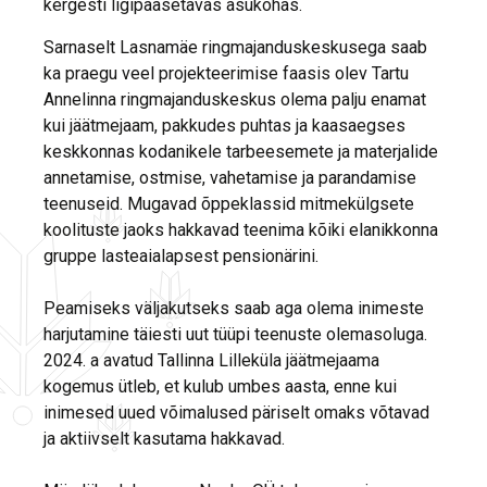
kergesti ligipääsetavas asukohas.
Sarnaselt Lasnamäe ringmajanduskeskusega saab
ka praegu veel projekteerimise faasis olev Tartu
Annelinna ringmajanduskeskus olema palju enamat
kui jäätmejaam, pakkudes puhtas ja kaasaegses
keskkonnas kodanikele tarbeesemete ja materjalide
annetamise, ostmise, vahetamise ja parandamise
teenuseid. Mugavad õppeklassid mitmekülgsete
koolituste jaoks hakkavad teenima kõiki elanikkonna
gruppe lasteaialapsest pensionärini.
Peamiseks väljakutseks saab aga olema inimeste
harjutamine täiesti uut tüüpi teenuste olemasoluga.
2024. a avatud Tallinna Lilleküla jäätmejaama
kogemus ütleb, et kulub umbes aasta, enne kui
inimesed uued võimalused päriselt omaks võtavad
ja aktiivselt kasutama hakkavad.