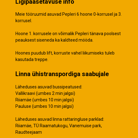
Ligipääsetavuse info
Meie tööruumid asuvad Pepleri 6 hoone 0-korrusel ja 3.
korrusel.
Hoone 1. korrusele on võimalik Pepleri tänava poolsest
peauksest siseneda ka kaldteed mööda.
Hoones puudub lift, korruste vahel liikumiseks tuleb
kasutada treppe.
Linna ühistranspordiga saabujale
Läheduses asuvad bussipeatused:
Vallikraavi (umbes 2 min jalgsi)
Riiamäe (umbes 10 min jalgsi)
Pauluse (umbes 10 min jalgsi)
Läheduses asuvad linna rattaringluse parklad:
Riiamäe, TÜ Raamatukogu, Vanemuise park,
Raudteejaam