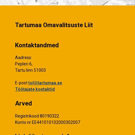
Tartumaa Omavalitsuste Liit
Kontaktandmed
Aadress:
Pepleri 6,
Tartu linn 51003
E-post
tol@tartumaa.ee
Töötajate kontaktid
Arved
Registrikood 80190322
Konto nr EE441010102000302007