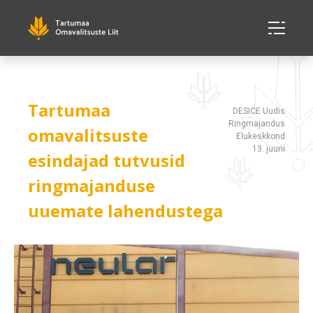
Tartumaa
DESICE Uudis
Ringmajandus
omavalitsuste
Elukeskkond
13. juuni
esindajad tutvusid
ringmajanduse
uuemate lahendustega