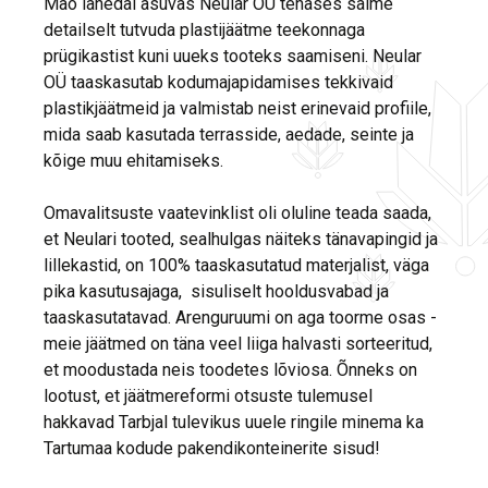
Mäo lähedal asuvas Neular OÜ tehases saime
detailselt tutvuda plastijäätme teekonnaga
prügikastist kuni uueks tooteks saamiseni. Neular
OÜ taaskasutab kodumajapidamises tekkivaid
plastikjäätmeid ja valmistab neist erinevaid profiile,
mida saab kasutada terrasside, aedade, seinte ja
kõige muu ehitamiseks.
Omavalitsuste vaatevinklist oli oluline teada saada,
et Neulari tooted, sealhulgas näiteks tänavapingid ja
lillekastid, on 100% taaskasutatud materjalist, väga
pika kasutusajaga, sisuliselt hooldusvabad ja
taaskasutatavad. Arenguruumi on aga toorme osas -
meie jäätmed on täna veel liiga halvasti sorteeritud,
et moodustada neis toodetes lõviosa. Õnneks on
lootust, et jäätmereformi otsuste tulemusel
hakkavad Tarbjal tulevikus uuele ringile minema ka
Tartumaa kodude pakendikonteinerite sisud!