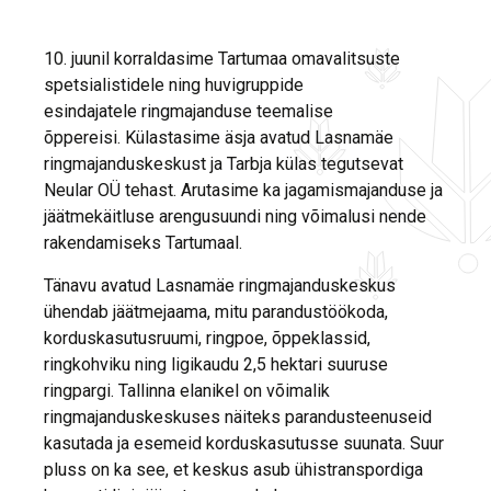
10. juunil korraldasime Tartumaa omavalitsuste
spetsialistidele ning huvigruppide
esindajatele ringmajanduse teemalise
õppereisi. Külastasime äsja avatud Lasnamäe
ringmajanduskeskust ja Tarbja külas tegutsevat
Neular OÜ tehast. Arutasime ka jagamismajanduse ja
jäätmekäitluse arengusuundi ning võimalusi nende
rakendamiseks Tartumaal.
Tänavu avatud Lasnamäe ringmajanduskeskus
ühendab jäätmejaama, mitu parandustöökoda,
korduskasutusruumi, ringpoe, õppeklassid,
ringkohviku ning ligikaudu 2,5 hektari suuruse
ringpargi. Tallinna elanikel on võimalik
ringmajanduskeskuses näiteks parandusteenuseid
kasutada ja esemeid korduskasutusse suunata. Suur
pluss on ka see, et keskus asub ühistranspordiga