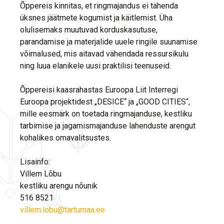
Õppereis kinnitas, et ringmajandus ei tähenda
üksnes jäätmete kogumist ja käitlemist. Üha
olulisemaks muutuvad korduskasutuse,
parandamise ja materjalide uuele ringile suunamise
võimalused, mis aitavad vähendada ressursikulu
ning luua elanikele uusi praktilisi teenuseid.
Õppereisi kaasrahastas Euroopa Liit Interregi
Euroopa projektidest „DESICE“ ja „GOOD CITIES“,
mille eesmärk on toetada ringmajanduse, kestliku
tarbimise ja jagamismajanduse lahenduste arengut
kohalikes omavalitsustes.
Lisainfo:
Villem Lõbu
kestliku arengu nõunik
516 8521
villem.lobu@tartumaa.ee