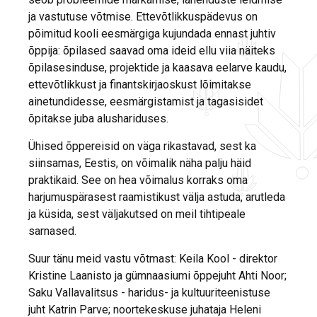
ja vastutuse võtmise. Ettevõtlikkuspädevus on
põimitud kooli eesmärgiga kujundada ennast juhtiv
õppija: õpilased saavad oma ideid ellu viia näiteks
õpilasesinduse, projektide ja kaasava eelarve kaudu,
ettevõtlikkust ja finantskirjaoskust lõimitakse
ainetundidesse, eesmärgistamist ja tagasisidet
õpitakse juba alushariduses.
Ühised õppereisid on väga rikastavad, sest ka
siinsamas, Eestis, on võimalik näha palju häid
praktikaid. See on hea võimalus korraks oma
harjumuspärasest raamistikust välja astuda, arutleda
ja küsida, sest väljakutsed on meil tihtipeale
sarnased.
Suur tänu meid vastu võtmast: Keila Kool - direktor
Kristine Laanisto ja gümnaasiumi õppejuht Ahti Noor;
Saku Vallavalitsus - haridus- ja kultuuriteenistuse
juht Katrin Parve; noortekeskuse juhataja Heleni