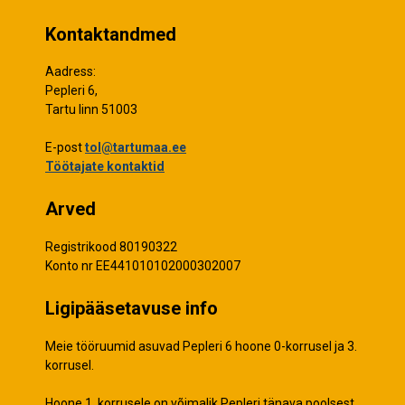
Kontaktandmed
Aadress:
Pepleri 6,
Tartu linn 51003
E-post
tol@tartumaa.ee
Töötajate kontaktid
Arved
Registrikood 80190322
Konto nr EE441010102000302007
Ligipääsetavuse info
Meie tööruumid asuvad Pepleri 6 hoone 0-korrusel ja 3.
korrusel.
Hoone 1. korrusele on võimalik Pepleri tänava poolsest