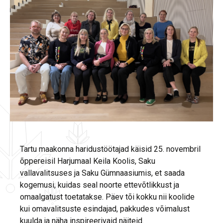
Tartu maakonna haridustöötajad käisid 25. novembril
õppereisil Harjumaal Keila Koolis, Saku
vallavalitsuses ja Saku Gümnaasiumis, et saada
kogemusi, kuidas seal noorte ettevõtlikkust ja
omaalgatust toetatakse. Päev tõi kokku nii koolide
kui omavalitsuste esindajad, pakkudes võimalust
kuulda ja näha inspireerivaid näiteid.