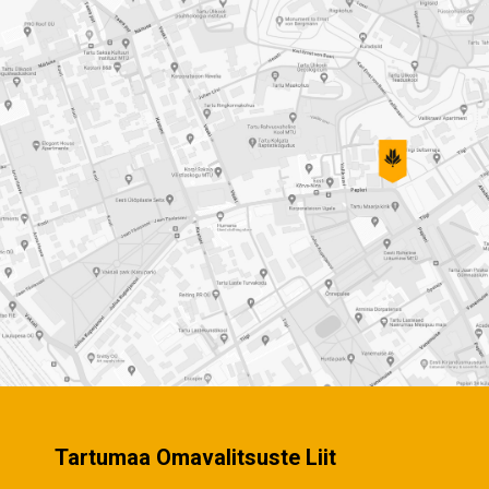
Tartumaa Omavalitsuste Liit