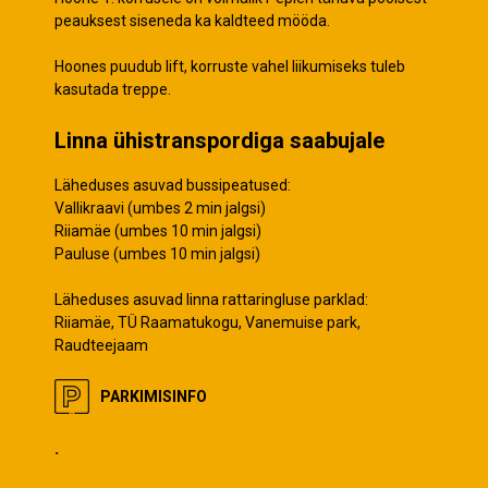
peauksest siseneda ka kaldteed mööda.
Hoones puudub lift, korruste vahel liikumiseks tuleb
kasutada treppe.
Linna ühistranspordiga saabujale
Läheduses asuvad bussipeatused:
Vallikraavi (umbes 2 min jalgsi)
Riiamäe (umbes 10 min jalgsi)
Pauluse (umbes 10 min jalgsi)
Läheduses asuvad linna rattaringluse parklad:
Riiamäe, TÜ Raamatukogu, Vanemuise park,
Raudteejaam
PARKIMISINFO
.