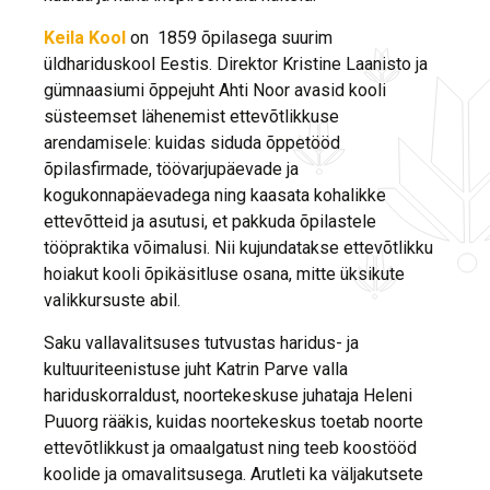
Keila Kool
on 1859 õpilasega suurim
üldhariduskool Eestis. Direktor Kristine Laanisto ja
gümnaasiumi õppejuht Ahti Noor avasid kooli
süsteemset lähenemist ettevõtlikkuse
arendamisele: kuidas siduda õppetööd
õpilasfirmade, töövarjupäevade ja
kogukonnapäevadega ning kaasata kohalikke
ettevõtteid ja asutusi, et pakkuda õpilastele
tööpraktika võimalusi. Nii kujundatakse ettevõtlikku
hoiakut kooli õpikäsitluse osana, mitte üksikute
valikkursuste abil.
Saku vallavalitsuses tutvustas haridus- ja
kultuuriteenistuse juht Katrin Parve valla
hariduskorraldust, noortekeskuse juhataja Heleni
Puuorg rääkis, kuidas noortekeskus toetab noorte
ettevõtlikkust ja omaalgatust ning teeb koostööd
koolide ja omavalitsusega. Arutleti ka väljakutsete