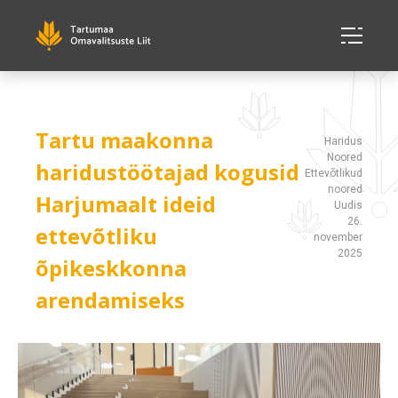
Tartu maakonna
Haridus
Noored
haridustöötajad kogusid
Ettevõtlikud
noored
Harjumaalt ideid
Uudis
26.
ettevõtliku
november
2025
õpikeskkonna
arendamiseks