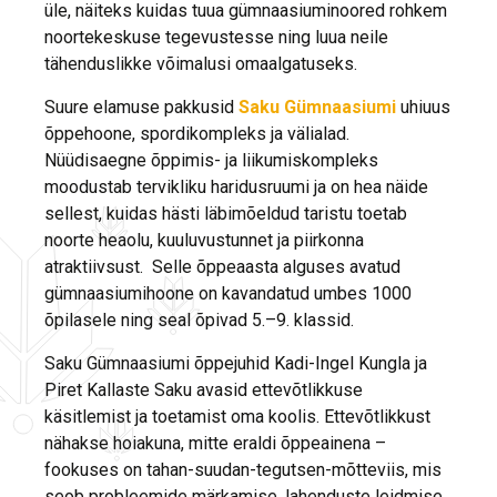
üle, näiteks kuidas tuua gümnaasiuminoored rohkem
noortekeskuse tegevustesse ning luua neile
tähenduslikke võimalusi omaalgatuseks.
Suure elamuse pakkusid
Saku Gümnaasiumi
uhiuus
õppehoone, spordikompleks ja välialad.
Nüüdisaegne õppimis- ja liikumiskompleks
moodustab tervikliku haridusruumi ja on hea näide
sellest, kuidas hästi läbimõeldud taristu toetab
noorte heaolu, kuuluvustunnet ja piirkonna
atraktiivsust. Selle õppeaasta alguses avatud
gümnaasiumihoone on kavandatud umbes 1000
õpilasele ning seal õpivad 5.–9. klassid.
Saku Gümnaasiumi õppejuhid Kadi-Ingel Kungla ja
Piret Kallaste Saku avasid ettevõtlikkuse
käsitlemist ja toetamist oma koolis. Ettevõtlikkust
nähakse hoiakuna, mitte eraldi õppeainena –
fookuses on tahan-suudan-tegutsen-mõtteviis, mis
seob probleemide märkamise, lahenduste leidmise