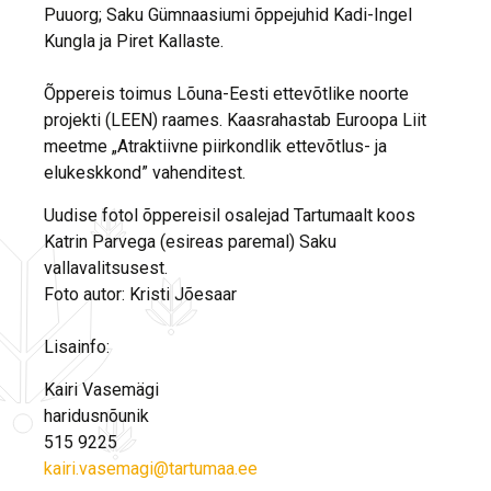
Puuorg; Saku Gümnaasiumi õppejuhid Kadi-Ingel
Kungla ja Piret Kallaste.
Õppereis toimus Lõuna-Eesti ettevõtlike noorte
projekti (LEEN) raames. Kaasrahastab Euroopa Liit
meetme „Atraktiivne piirkondlik ettevõtlus- ja
elukeskkond” vahenditest.
Uudise fotol õppereisil osalejad Tartumaalt koos
Katrin Parvega (esireas paremal) Saku
vallavalitsusest.
Foto autor: Kristi Jõesaar
Lisainfo:
Kairi Vasemägi
haridusnõunik
515 9225
kairi.vasemagi@tartumaa.ee