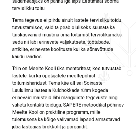
südameasjaks on panna iga laps Eestimaal sööma
tervislikku toitu.
Tema tegevus ei piirdu ainult lastele tervisliku toidu
tutvustamises, vaid ta peab oluliseks suunata ka
täiskasvanuid muutma oma toitumist tervislikumaks,
seda nii läbi erinevate väljakutsete, töötubade,
artiklite, erinevate koolituste kui ka sõnavõttude
kaudu raadios.
Triin on Meelte Kooli üks mentoritest, kes tutvustab
lastele, kui ka õpetajatele meeltepõhist
toitumisharidust. Tema käe all sai Soinaste
Laululinnu lasteaia Kuldnokkade rühm kogeda
erinevaid maisteid läbi mänguliste tegevuste ning
vahetu kontakti toiduga. SAPERE metoodikal põhinev
Meelte Kool on praktiline programm, mille
tulemusena ka kõige valivamad lapsed armastavad
juba lasteaias brokkolit ja porgandit.