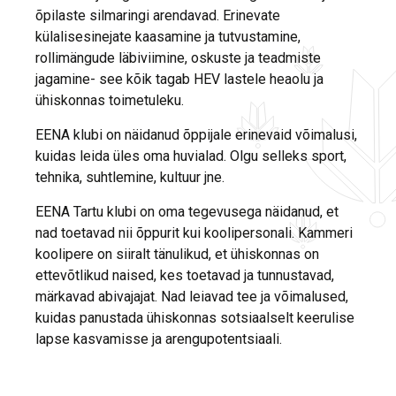
õpilaste silmaringi arendavad. Erinevate
külalisesinejate kaasamine ja tutvustamine,
rollimängude läbiviimine, oskuste ja teadmiste
jagamine- see kõik tagab HEV lastele heaolu ja
ühiskonnas toimetuleku.
EENA klubi on näidanud õppijale erinevaid võimalusi,
kuidas leida üles oma huvialad. Olgu selleks sport,
tehnika, suhtlemine, kultuur jne.
EENA Tartu klubi on oma tegevusega näidanud, et
nad toetavad nii õppurit kui koolipersonali. Kammeri
koolipere on siiralt tänulikud, et ühiskonnas on
ettevõtlikud naised, kes toetavad ja tunnustavad,
märkavad abivajajat. Nad leiavad tee ja võimalused,
kuidas panustada ühiskonnas sotsiaalselt keerulise
lapse kasvamisse ja arengupotentsiaali.