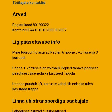
Töötajate kontaktid
Arved
Registrikood 80190322
Konto nr EE441010102000302007
Ligipääsetavuse info
Meie tööruumid asuvad Pepleri 6 hoone 0-korrusel ja 3.
korrusel.
Hoone 1. korrusele on võimalik Pepleri tänava poolsest
peauksest siseneda ka kaldteed mööda.
Hoones puudub lift, korruste vahel liikumiseks tuleb
kasutada treppe.
Linna ühistranspordiga saabujale
Läheduses asuvad bussipeatused: