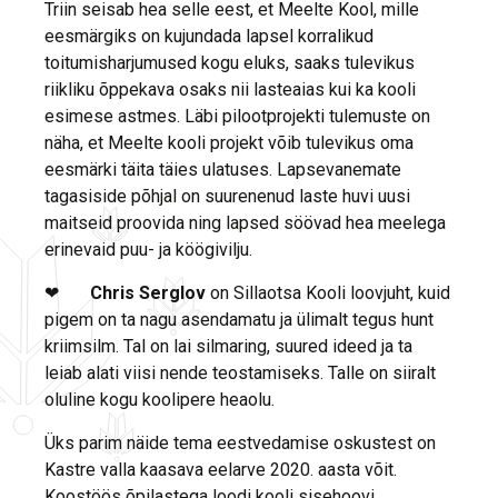
Triin seisab hea selle eest, et Meelte Kool, mille
eesmärgiks on kujundada lapsel korralikud
toitumisharjumused kogu eluks, saaks tulevikus
riikliku õppekava osaks nii lasteaias kui ka kooli
esimese astmes. Läbi pilootprojekti tulemuste on
näha, et Meelte kooli projekt võib tulevikus oma
eesmärki täita täies ulatuses. Lapsevanemate
tagasiside põhjal on suurenenud laste huvi uusi
maitseid proovida ning lapsed söövad hea meelega
erinevaid puu- ja köögivilju.
❤
Chris Serglov
on Sillaotsa Kooli loovjuht, kuid
pigem on ta nagu asendamatu ja ülimalt tegus hunt
kriimsilm. Tal on lai silmaring, suured ideed ja ta
leiab alati viisi nende teostamiseks. Talle on siiralt
oluline kogu koolipere heaolu.
Üks parim näide tema eestvedamise oskustest on
Kastre valla kaasava eelarve 2020. aasta võit.
Koostöös õpilastega loodi kooli sisehoovi