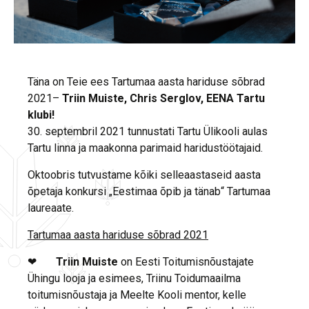
Täna on Teie ees Tartumaa aasta hariduse sõbrad
2021–
Triin Muiste, Chris Serglov, EENA Tartu
klubi!
30. septembril 2021 tunnustati Tartu Ülikooli aulas
Tartu linna ja maakonna parimaid haridustöötajaid.
Oktoobris tutvustame kõiki selleaastaseid aasta
õpetaja konkursi „Eestimaa õpib ja tänab“ Tartumaa
laureaate.
Tartumaa aasta hariduse sõbrad 2021
❤
Triin Muiste
on Eesti Toitumisnõustajate
Ühingu looja ja esimees, Triinu Toidumaailma
toitumisnõustaja ja Meelte Kooli mentor, kelle