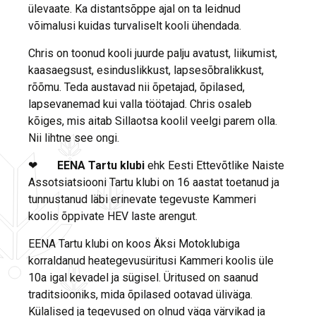
ülevaate. Ka distantsõppe ajal on ta leidnud
võimalusi kuidas turvaliselt kooli ühendada.
Chris on toonud kooli juurde palju avatust, liikumist,
kaasaegsust, esinduslikkust, lapsesõbralikkust,
rõõmu. Teda austavad nii õpetajad, õpilased,
lapsevanemad kui valla töötajad. Chris osaleb
kõiges, mis aitab Sillaotsa koolil veelgi parem olla.
Nii lihtne see ongi.
❤
EENA Tartu klubi
ehk Eesti Ettevõtlike Naiste
Assotsiatsiooni Tartu klubi on 16 aastat toetanud ja
tunnustanud läbi erinevate tegevuste Kammeri
koolis õppivate HEV laste arengut.
EENA Tartu klubi on koos Äksi Motoklubiga
korraldanud heategevusüritusi Kammeri koolis üle
10a igal kevadel ja sügisel. Üritused on saanud
traditsiooniks, mida õpilased ootavad üliväga.
Külalised ja tegevused on olnud väga värvikad ja