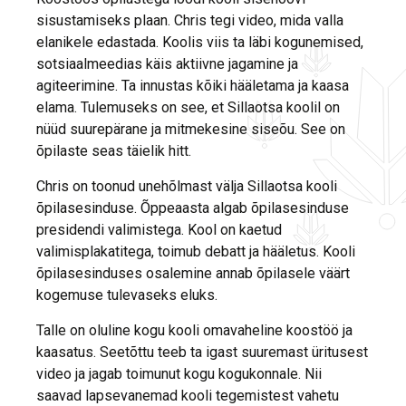
sisustamiseks plaan. Chris tegi video, mida valla
elanikele edastada. Koolis viis ta läbi kogunemised,
sotsiaalmeedias käis aktiivne jagamine ja
agiteerimine. Ta innustas kõiki hääletama ja kaasa
elama. Tulemuseks on see, et Sillaotsa koolil on
nüüd suurepärane ja mitmekesine siseõu. See on
õpilaste seas täielik hitt.
Chris on toonud unehõlmast välja Sillaotsa kooli
õpilasesinduse. Õppeaasta algab õpilasesinduse
presidendi valimistega. Kool on kaetud
valimisplakatitega, toimub debatt ja hääletus. Kooli
õpilasesinduses osalemine annab õpilasele väärt
kogemuse tulevaseks eluks.
Talle on oluline kogu kooli omavaheline koostöö ja
kaasatus. Seetõttu teeb ta igast suuremast üritusest
video ja jagab toimunut kogu kogukonnale. Nii
saavad lapsevanemad kooli tegemistest vahetu