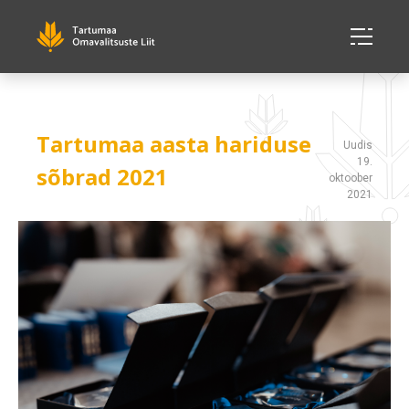
Tartumaa aasta hariduse
Uudis
19.
sõbrad 2021
oktoober
2021