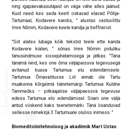
ning igapäevakasutajaid on väga vähe alles jäänud.
Kuid need kes seda keelt oskavad elavad Põhja-
Tartumaal, Kodavere kandis, " alustas vastuvõttu
Imre Nõmm, Kodavere keele kandja ja treffnerist.
"Siit alates lubaga kõik tekstid teele ette kanda
Kodavere kiälen, " sõnas Imre Nõmm piduliku
tänusündmuse sissejuhatamisega ja jätkas: "Täna
tänämä neid, kes one õma väljäpaissva tegevusegä
avitanud kuasa Tartumua elu edendämisele.
Tartumua Õmavalitusse Liit annab üle Tartu
muakonna kõrgeimä tiänetemärgi Tartumua Kuldne
Tammeõks – pitkäajalise väljäpaessvä tegevuse
edess Tartumua elo edendämisel. Siiani one väljä
antud viiskend kaks teenetemärki. Tänä lisanduvad
sellesse nimekirjä 3 Tartumuale oluliss inimess. "
Biomeditsiinitehnoloog ja akadiimik Mart Ustav.