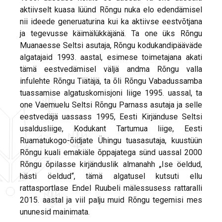
aktiivselt kuasa lüünd Rõngu nuka elo edendämisel
nii ideede generuaturina kui ka aktiivse eestvõtjana
ja tegevusse käimälükkäjänä. Ta one üks Rõngu
Muanaesse Seltsi asutaja, Rõngu kodukandipääväde
algatajaid 1993. aastal, esimese toimetajana akati
tämä eestvedämisel väljä andma Rõngu valla
infulehte Rõngu Tiätäjä, ta õli Rõngu Vabadussamba
tuassamise algatuskomisjoni liige 1995. uassal, ta
one Vaemuelu Seltsi Rõngu Parnass asutaja ja selle
eestvedäjä uassass 1995, Eesti Kirjänduse Seltsi
usaldusliige, Kodukant Tartumua liige, Eesti
Ruamatukogo-õidjate Ühingu tuasasutaja, kuustüün
Rõngu kuali emakiäle õppajatega sünd uassal 2000
Rõngu õpilasse kirjänduslik almanahh „Ise öeldud,
hästi öeldud“, tämä algatusel kutsuti ellu
rattasportlase Endel Ruubeli mälessusess rattaralli
2015. aastal ja viil palju muid Rõngu tegemisi mes
ununesid mainimata.