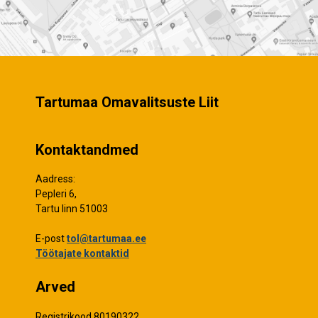
Tartumaa Omavalitsuste Liit
Kontaktandmed
Aadress:
Pepleri 6,
Tartu linn 51003
E-post
tol@tartumaa.ee
Töötajate kontaktid
Arved
Registrikood 80190322