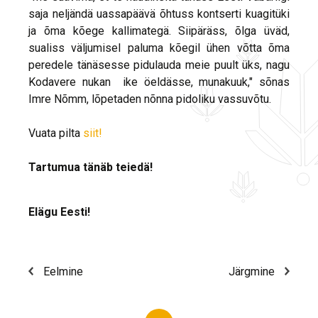
saja neljändä uassapäävä õhtuss kontserti kuagitüki
ja õma kõege kallimategä. Siipäräss, õlga üväd,
sualiss väljumisel paluma kõegil ühen võtta õma
peredele tänäsesse pidulauda meie puult üks, nagu
Kodavere nukan ike öeldässe, munakuuk," sõnas
Imre Nõmm, lõpetaden nõnna pidoliku vassuvõtu.
Vuata pilta
siit!
Tartumua tänäb teiedä!
Elägu Eesti!
Eelmine
Järgmine