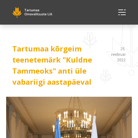
Tartumaa kõrgeim
25.
veebruar
teenetemärk "Kuldne
2022
Tammeoks" anti üle
vabariigi aastapäeval