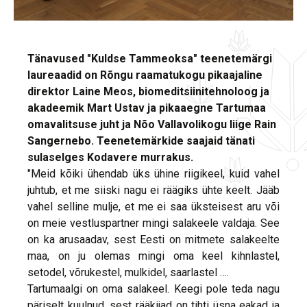
Tänavused "Kuldse Tammeoksa" teenetemärgi
laureaadid on Rõngu raamatukogu pikaajaline
direktor Laine Meos, biomeditsiinitehnoloog ja
akadeemik Mart Ustav ja pikaaegne Tartumaa
omavalitsuse juht ja Nõo Vallavolikogu liige Rain
Sangernebo. Teenetemärkide saajaid tänati
sulaselges Kodavere murrakus.
"Meid kõiki ühendab üks ühine riigikeel, kuid vahel
juhtub, et me siiski nagu ei räägiks ühte keelt. Jääb
vahel selline mulje, et me ei saa üksteisest aru või
on meie vestluspartner mingi salakeele valdaja. See
on ka arusaadav, sest Eesti on mitmete salakeelte
maa, on ju olemas mingi oma keel kihnlastel,
setodel, võrukestel, mulkidel, saarlastel ….
Tartumaalgi on oma salakeel. Keegi pole teda nagu
päriselt kuulnud, sest rääkijad on tihti üsna eakad ja