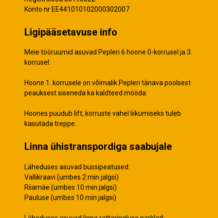
Konto nr EE441010102000302007
Ligipääsetavuse info
Meie tööruumid asuvad Pepleri 6 hoone 0-korrusel ja 3.
korrusel.
Hoone 1. korrusele on võimalik Pepleri tänava poolsest
peauksest siseneda ka kaldteed mööda.
Hoones puudub lift, korruste vahel liikumiseks tuleb
kasutada treppe.
Linna ühistranspordiga saabujale
Läheduses asuvad bussipeatused:
Vallikraavi (umbes 2 min jalgsi)
Riiamäe (umbes 10 min jalgsi)
Pauluse (umbes 10 min jalgsi)
Läheduses asuvad linna rattaringluse parklad: