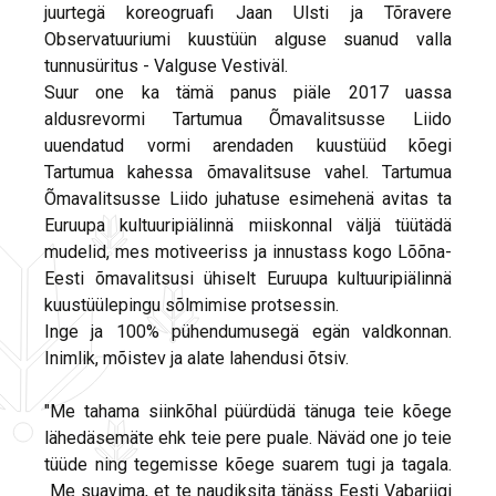
juurtegä koreogruafi Jaan Ulsti ja Tõravere
Observatuuriumi kuustüün alguse suanud valla
tunnusüritus - Valguse Vestiväl.
Suur one ka tämä panus piäle 2017 uassa
aldusrevormi Tartumua Õmavalitsusse Liido
uuendatud vormi arendaden kuustüüd kõegi
Tartumua kahessa õmavalitsuse vahel. Tartumua
Õmavalitsusse Liido juhatuse esimehenä avitas ta
Euruupa kultuuripiälinnä miiskonnal väljä tüütädä
mudelid, mes motiveeriss ja innustass kogo Lõõna-
Eesti õmavalitsusi ühiselt Euruupa kultuuripiälinnä
kuustüülepingu sõlmimise protsessin.
Inge ja 100% pühendumusegä egän valdkonnan.
Inimlik, mõistev ja alate lahendusi õtsiv.
"Me tahama siinkõhal püürdüdä tänuga teie kõege
lähedäsemäte ehk teie pere puale. Näväd one jo teie
tüüde ning tegemisse kõege suarem tugi ja tagala.
Me suavima, et te naudiksita tänäss Eesti Vabariigi