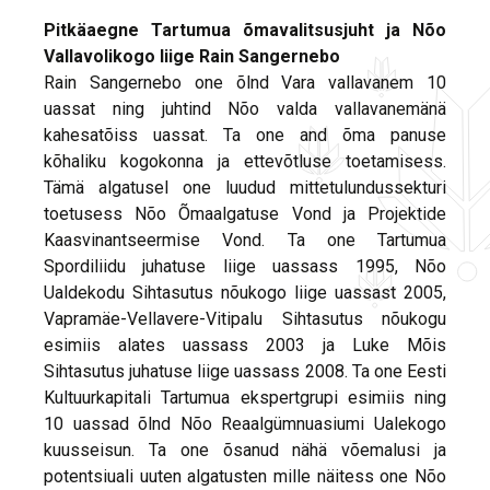
Pitkäaegne Tartumua õmavalitsusjuht ja Nõo
Vallavolikogo liige Rain Sangernebo
Rain Sangernebo one õlnd Vara vallavanem 10
uassat ning juhtind Nõo valda vallavanemänä
kahesatõiss uassat. Ta one and õma panuse
kõhaliku kogokonna ja ettevõtluse toetamisess.
Tämä algatusel one luudud mittetulundussekturi
toetusess Nõo Õmaalgatuse Vond ja Projektide
Kaasvinantseermise Vond. Ta one Tartumua
Spordiliidu juhatuse liige uassass 1995, Nõo
Ualdekodu Sihtasutus nõukogo liige uassast 2005,
Vapramäe-Vellavere-Vitipalu Sihtasutus nõukogu
esimiis alates uassass 2003 ja Luke Mõis
Sihtasutus juhatuse liige uassass 2008. Ta one Eesti
Kultuurkapitali Tartumua ekspertgrupi esimiis ning
10 uassad õlnd Nõo Reaalgümnuasiumi Ualekogo
kuusseisun. Ta one õsanud nähä võemalusi ja
potentsiuali uuten algatusten mille näitess one Nõo