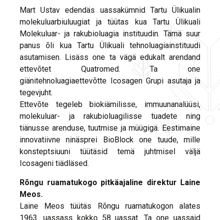
Mart Ustav edendäs uassakümnid Tartu Ülikualin
molekuluarbiuluugiat ja tüütas kua Tartu Ülikuali
Molekuluar- ja rakubioluagia instituudin. Tämä suur
panus õli kua Tartu Ülikuali tehnoluagiainstituudi
asutamisen. Lisäss one ta vägä edukalt arendand
ettevõtet Quatromed. Ta one
giänitehnoluagiaettevõtte Icosagen Grupi asutaja ja
tegevjuht.
Ettevõte tegeleb biokiämilisse, immuunanalüüsi,
molekuluar- ja rakubioluagilisse tuadete ning
tiänusse arenduse, tuutmise ja müügigä. Eestimaine
innovatiivne ninäsprei BioBlock one tuude, mille
konsteptsiuuni tüütäsid temä juhtmisel väljä
Icosageni tiädläsed.
Rõngu ruamatukogo pitkäajaline direktur Laine
Meos.
Laine Meos tüütäs Rõngu ruamatukogon alates
1963. uassass kokko 58 uassat. Ta one uassaid