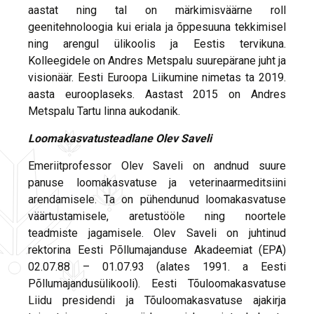
aastat ning tal on märkimisväärne roll
geenitehnoloogia kui eriala ja õppesuuna tekkimisel
ning arengul ülikoolis ja Eestis tervikuna.
Kolleegidele on Andres Metspalu suurepärane juht ja
visionäär. Eesti Euroopa Liikumine nimetas ta 2019.
aasta eurooplaseks. Aastast 2015 on Andres
Metspalu Tartu linna aukodanik.
Loomakasvatusteadlane Olev Saveli
Emeriitprofessor Olev Saveli on andnud suure
panuse loomakasvatuse ja veterinaarmeditsiini
arendamisele. Ta on pühendunud loomakasvatuse
väärtustamisele, aretustööle ning noortele
teadmiste jagamisele. Olev Saveli on juhtinud
rektorina Eesti Põllumajanduse Akadeemiat (EPA)
02.07.88 – 01.07.93 (alates 1991. a Eesti
Põllumajandusülikooli). Eesti Tõuloomakasvatuse
Liidu presidendi ja Tõuloomakasvatuse ajakirja