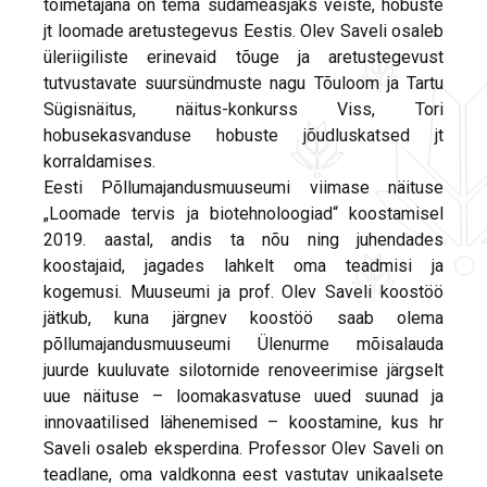
toimetajana on tema südameasjaks veiste, hobuste
jt loomade aretustegevus Eestis. Olev Saveli osaleb
üleriigiliste erinevaid tõuge ja aretustegevust
tutvustavate suursündmuste nagu Tõuloom ja Tartu
Sügisnäitus, näitus-konkurss Viss, Tori
hobusekasvanduse hobuste jõudluskatsed jt
korraldamises.
Eesti Põllumajandusmuuseumi viimase näituse
„Loomade tervis ja biotehnoloogiad“ koostamisel
2019. aastal, andis ta nõu ning juhendades
koostajaid, jagades lahkelt oma teadmisi ja
kogemusi. Muuseumi ja prof. Olev Saveli koostöö
jätkub, kuna järgnev koostöö saab olema
põllumajandusmuuseumi Ülenurme mõisalauda
juurde kuuluvate silotornide renoveerimise järgselt
uue näituse – loomakasvatuse uued suunad ja
innovaatilised lähenemised – koostamine, kus hr
Saveli osaleb eksperdina. Professor Olev Saveli on
teadlane, oma valdkonna eest vastutav unikaalsete