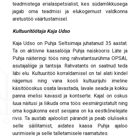
teadmistega erialaspetsialist, kes südamlikkusega
jagab oma teadmisi ja elukogemust valdkonna
aretustöö väärtustamisel.
Kultuuritöötaja Kaja Udso
Kaja Udso on Puhja Seltsimaja juhatanud 35 aastat.
Ta on aktiivne kaasalööja Puhja naiskooris Läte ja
Puhja näiteringi töös ning rahvatantsurühma OPSAL
asutajaliige ja tantsija. Rahvatants on saatnud teda
läbi elu. Kultuuritöö korraldamisel on tal alati kindel
nägemus ning vana kooli kultuurijuhi imeline
käsitööoskus osata lavastada, lavale seada ja kokku
panna imelisi kavasid ja kontserte. Kajal on oskus
luua näitusi ja liikuda oma töös eesmärgistatult ning
oma kogukonna eest seisjana on ka eestkõnelejate
rivis. Ta austab ajaloolist pärandit ja peab oluliseks
selle säilitamist, aidates kaasa Puhja ajaloo
uurimisele ja selle talletamisele raamatutes.