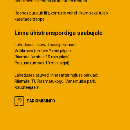
peauksest siseneda ka kaldteed mööda.
Hoones puudub lift, korruste vahel liikumiseks tuleb
kasutada treppe.
Linna ühistranspordiga saabujale
Läheduses asuvad bussipeatused:
Vallikraavi (umbes 2 min jalgsi)
Riiamäe (umbes 10 min jalgsi)
Pauluse (umbes 10 min jalgsi)
Läheduses asuvad linna rattaringluse parklad:
Riiamäe, TÜ Raamatukogu, Vanemuise park,
Raudteejaam
PARKIMISINFO
.