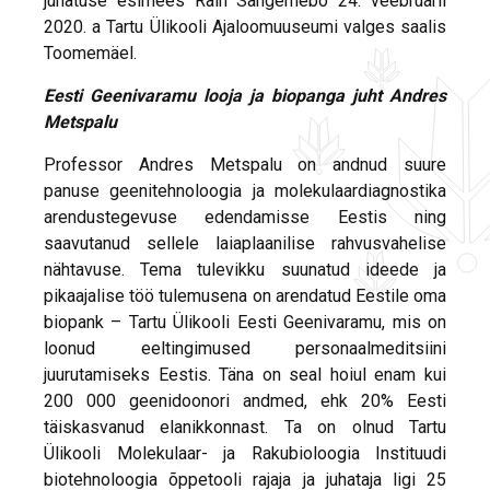
juhatuse esimees Rain Sangernebo 24. veebruaril
2020. a Tartu Ülikooli Ajaloomuuseumi valges saalis
Toomemäel.
Eesti Geenivaramu looja ja biopanga juht Andres
Metspalu
Professor Andres Metspalu on andnud suure
panuse geenitehnoloogia ja molekulaardiagnostika
arendustegevuse edendamisse Eestis ning
saavutanud sellele laiaplaanilise rahvusvahelise
nähtavuse. Tema tulevikku suunatud ideede ja
pikaajalise töö tulemusena on arendatud Eestile oma
biopank – Tartu Ülikooli Eesti Geenivaramu, mis on
loonud eeltingimused personaalmeditsiini
juurutamiseks Eestis. Täna on seal hoiul enam kui
200 000 geenidoonori andmed, ehk 20% Eesti
täiskasvanud elanikkonnast. Ta on olnud Tartu
Ülikooli Molekulaar- ja Rakubioloogia Instituudi
biotehnoloogia õppetooli rajaja ja juhataja ligi 25