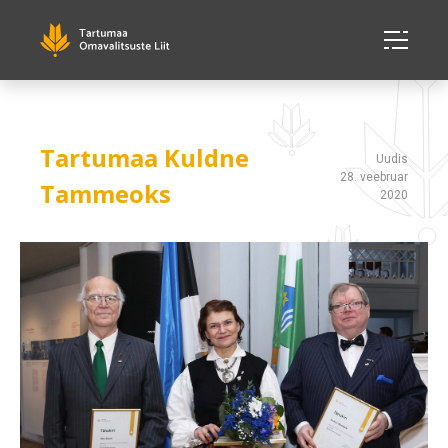
Tartumaa Kuldne
Uudis
28. veebruar
Tammeoks
2020