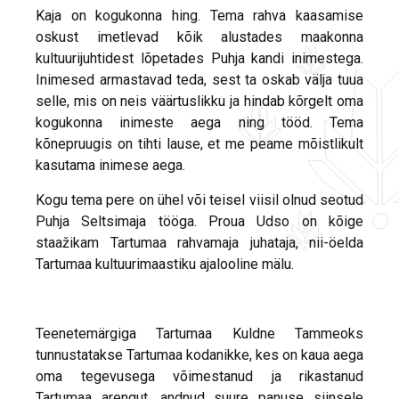
Kaja on kogukonna hing. Tema rahva kaasamise
oskust imetlevad kõik alustades maakonna
kultuurijuhtidest lõpetades Puhja kandi inimestega.
Inimesed armastavad teda, sest ta oskab välja tuua
selle, mis on neis väärtuslikku ja hindab kõrgelt oma
kogukonna inimeste aega ning tööd. Tema
kõnepruugis on tihti lause, et me peame mõistlikult
kasutama inimese aega.
Kogu tema pere on ühel või teisel viisil olnud seotud
Puhja Seltsimaja tööga. Proua Udso on kõige
staažikam Tartumaa rahvamaja juhataja, nii-öelda
Tartumaa kultuurimaastiku ajalooline mälu.
Teenetemärgiga Tartumaa Kuldne Tammeoks
tunnustatakse Tartumaa kodanikke, kes on kaua aega
oma tegevusega võimestanud ja rikastanud
Tartumaa arengut, andnud suure panuse siinsele