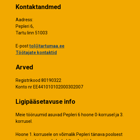
Kontaktandmed
Aadress:
Pepleri 6,
Tartu linn 51003
E-post
tol@tartumaa.ee
Töötajate kontaktid
Arved
Registrikood 80190322
Konto nr EE441010102000302007
Ligipääsetavuse info
Meie tööruumid asuvad Pepleri 6 hoone 0-korrusel ja 3.
korrusel.
Hoone 1. korrusele on võimalik Pepleri tänava poolsest