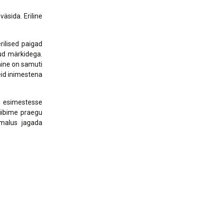
äsida. Eriline
rilised paigad
ud märkidega.
mine on samuti
eid inimestena
e esimestesse
iibime praegu
imalus jagada