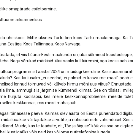
dlike omapärade esiletoomine,
ultuurne ärksameelsus.
a üheskoos. Mitte üksnes Tartu linn koos Tartu maakonnaga. Ka 
una-Eestiga. Koos Tallinnaga. Koos Narvaga.
eatada, et viis Lõuna-Eesti maakonda on juba sõlminud koostööleppe
a teha. Nagu võrukad märkisid: üksi saaks küll kiiremini, aga koos saab 
ultuuriprogrammist aastal 2024 on muidugi keeruline. Kas suusamarato
äkida? Kas laulusalm „ei seedrid, ei palmid ei kasva me maal“ peab e
elised lennud toimuvad või külvab hirmu mõni uus viirus? Ennustada 
la ilma, ammugi siis järgmise kümnendi kliimat. See on tõsiasi, mi
me hurjuta koolilapsi, kes meile keskkonnaprobleeme meelde tul
selles keskkonnas, mis meist maha jääb.
gasi tänasesse päeva. Käimas olev aasta on Eestis pühendatud digikultu
 mida luuakse või tajutakse arvutite ja nutiseadmete vahendusel. See 
dkond. Muide, kas te teadsite, et „Tõe ja õiguse“ kõik viis osa on digite
ehel, kust igaüks võib neid kas või oma nutitelefoniga lugeda.