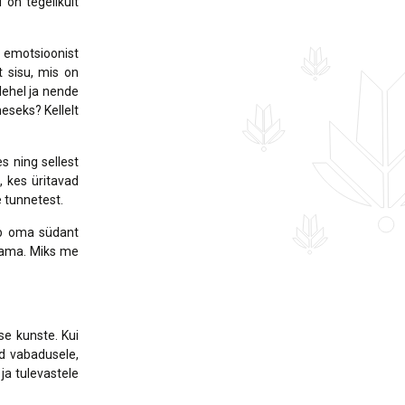
 on tegelikult
t emotsioonist
 sisu, mis on
lehel ja nende
eseks? Kellelt
s ning sellest
, kes üritavad
 tunnetest.
eb oma südant
elama. Miks me
se kunste. Kui
ud vabadusele,
 ja tulevastele