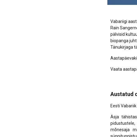
Vabariigi aas
Rain Sangern
pälvisid kult
biopanga juht
Tänukirjaga t
Aastapäevakõ
Vaata aastapä
Austatud d
Eesti Vabarii
Äsja tähista
pidustustele
mõnesaja mee
sünnitunnistu