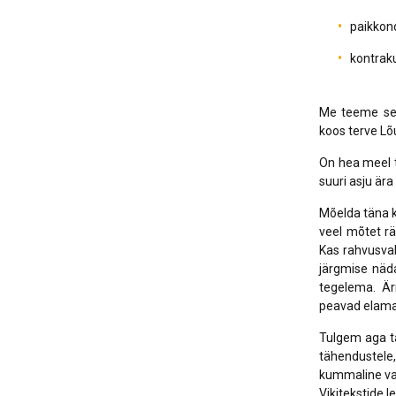
paikkon
kontrak
Me teeme sed
koos terve Lõ
On hea meel t
suuri asju är
Mõelda täna k
veel mõtet rä
Kas rahvusvah
järgmise näda
tegelema. Är
peavad elama 
Tulgem aga ta
tähendustele,
kummaline val
Vikitekstide l