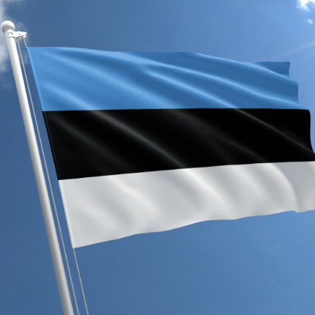
Lõppenud projektid
Part
ja heaoluprofiil 2
30 aastat Tartumaa
Tart
Omavalitsuste Liitu
Toi
Aren