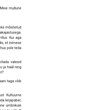
 Meie mullune
geks mõistetud
akajastusega.
htlus. Kui aga
is, et inimese
ohus pole teda
itada valesid
u ja hääl ning
st?
aani taga võib
ust. Kultuurne
ida kirjapaber,
nne ümbrikule