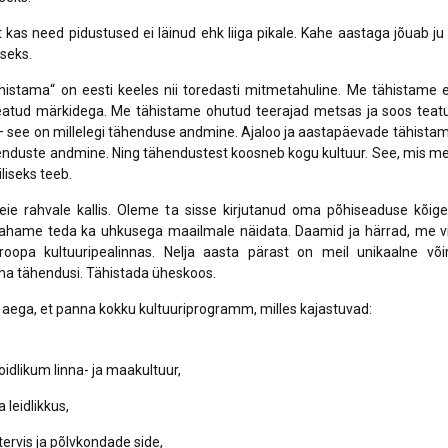
t kas need pidustused ei läinud ehk liiga pikale. Kahe aastaga jõuab ju v
seks.
istama“ on eesti keeles nii toredasti mitmetahuline. Me tähistame e
eatud märkidega. Me tähistame ohutud teerajad metsas ja soos teat
 see on millelegi tähenduse andmine. Ajaloo ja aastapäevade tähista
enduste andmine. Ning tähendustest koosneb kogu kultuur. See, mis m
liseks teeb.
eie rahvale kallis. Oleme ta sisse kirjutanud oma põhiseaduse kõig
Tahame teda ka uhkusega maailmale näidata. Daamid ja härrad, me v
roopa kultuuripealinnas. Nelja aasta pärast on meil unikaalne võ
a tähendusi. Tähistada üheskoos.
n aega, et panna kokku kultuuriprogramm, milles kajastuvad:
idlikum linna- ja maakultuur,
a leidlikkus,
ervis ja põlvkondade side,