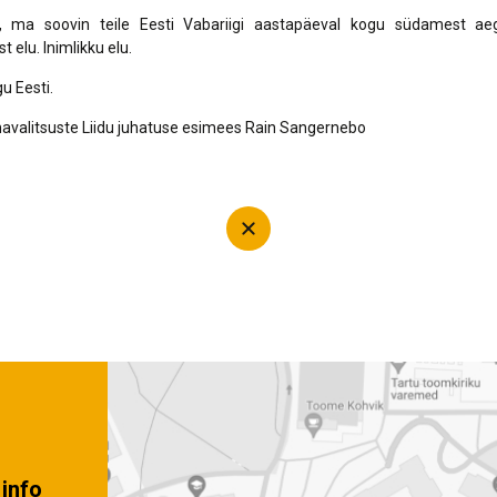
 ma soovin teile Eesti Vabariigi aastapäeval kogu südamest ae
 elu. Inimlikku elu.
gu Eesti.
valitsuste Liidu juhatuse esimees Rain Sangernebo
info