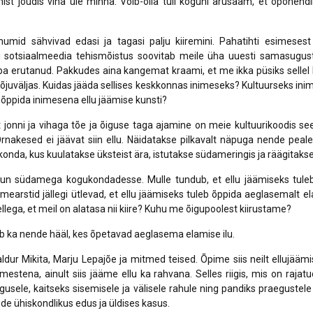
ist jõudis viha üle minna. Võib-olla tuli koguni arusaam, et oponendil
numid sähvivad edasi ja tagasi palju kiiremini. Pahatihti esimeses
ng sotsiaalmeedia tehismõistus soovitab meile üha uuesti samasugust
ba erutanud. Pakkudes aina kangemat kraami, et me ikka püsiks sellel 
juväljas. Kuidas jääda sellises keskkonnas inimeseks? Kultuurseks inim
ppida inimesena ellu jäämise kunsti?
t jonni ja vihaga tõe ja õiguse taga ajamine on meie kultuurikoodis see
rnakesed ei jäävat siin ellu. Näidatakse pilkavalt näpuga nende peale
onda, kus kuulatakse üksteist ära, istutakse südameringis ja räägitakse
usun südamega kogukondadesse. Mulle tundub, et ellu jäämiseks tul
mearstid jällegi ütlevad, et ellu jäämiseks tuleb õppida aeglasemalt 
lega, et meil on alatasa nii kiire? Kuhu me õigupoolest kiirustame?
 ka nende hääl, kes õpetavad aeglasema elamise ilu.
aldur Mikita, Marju Lepajõe ja mitmed teised. Õpime siis neilt ellujäämi
imestena, ainult siis jääme ellu ka rahvana. Selles riigis, mis on rajat
igusele, kaitseks sisemisele ja välisele rahule ning pandiks praegustele
de ühiskondlikus edus ja üldises kasus.