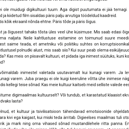
 ole muidugi digikultuuri tuum. Aga digist puutumata ei jää temagi.
ja kiidetud film sisaldas päris palju arvutiga töödeldud kaadreid.
is kõik ekraanil nõnda ehtne. Päris tõde ja päris õigus.
t ja õigusest tahaks tõsta üles veel ühe küsimuse. Mis saab edasi õi
Ilma naljata. Neile kahtlustuse esitamine on toimunud suure meedi
test saime teada, et ametniku või poliitiku suhtes on korruptsioonika
htlustusel polnudki alust, mis saab siis? Kui suur peab olema esiküljeuud
a? Kas meis on piisavalt kultuuri, et pidada iga inimest süütuks, kuni k
ud?
võimaldab inimestel valetada usutavamalt kui kunagi varem. Ja lev
kunagi varem. Juba praegu ei ole kuigi keeruline võtta ühe inimese näg
ldis kellegi teise sõnad. Kas meie kultuur kaitseb meid selliste valede ee
itume digimaailmas kultuurselt? Või tundub, et karastatud klaasist ekr
õdvaks lasta?
nud, et kultuur ja tsivilisatsioon tähendavad emotsioonide ohjeldat
ra kivi ega kaigast, kui miski teda ärritab. Digieelses maailmas tuli ots
rik ja mark ning oma vihased sõnad mustandilehele ritta panna. E