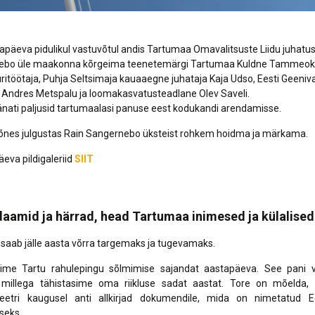
tapäeva pidulikul vastuvõtul andis Tartumaa Omavalitsuste Liidu juhat
ebo üle maakonna kõrgeima teenetemärgi Tartumaa Kuldne Tammeok
uuritöötaja, Puhja Seltsimaja kauaaegne juhataja Kaja Udso, Eesti Geeniv
 Andres Metspalu ja loomakasvatusteadlane Olev Saveli.
änati paljusid tartumaalasi panuse eest kodukandi arendamisse.
nes julgustas Rain Sangernebo üksteist rohkem hoidma ja märkama.
eva pildigaleriid
SIIT
aamid ja härrad, head Tartumaa inimesed ja külalised
k saab jälle aasta võrra targemaks ja tugevamaks.
sime Tartu rahulepingu sõlmimise sajandat aastapäeva. See pani v
, millega tähistasime oma riikluse sadat aastat. Tore on mõelda, 
tri kaugusel anti allkirjad dokumendile, mida on nimetatud Ee
seks.