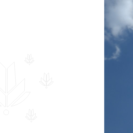
Hankekord
Fotogalerii
Sündmuste kalender