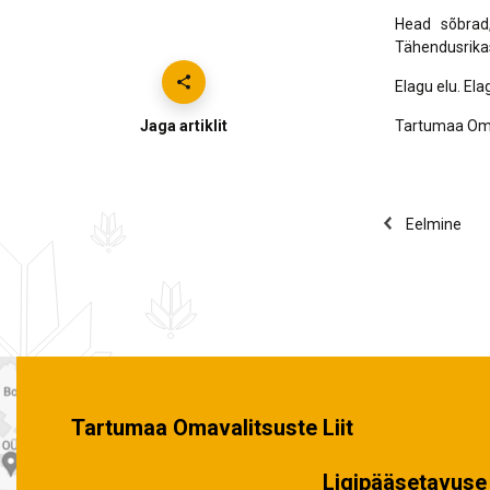
Head sõbrad,
Tähendusrikast
Elagu elu. Ela
Jaga artiklit
Tartumaa Oma
Eelmine
Tartumaa Omavalitsuste Liit
Ligipääsetavuse 