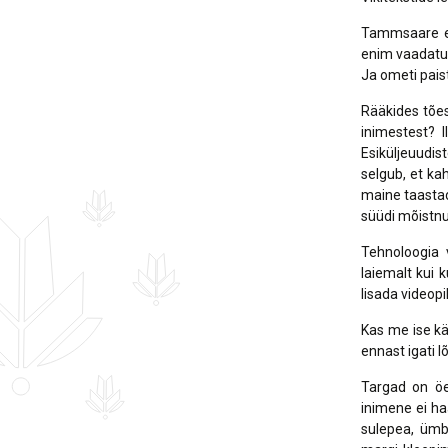
Tammsaare ei
enim vaadatud 
Ja ometi paist
Rääkides tões
inimestest? 
Esiküljeuudis
selgub, et ka
maine taastad
süüdi mõistn
Tehnoloogia 
laiemalt kui 
lisada videopi
Kas me ise kä
ennast igati l
Targad on öel
inimene ei haa
sulepea, ümb