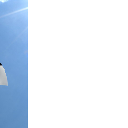
nerid
021
Tartu maakonna
umaa loomerada
energia- ja kliimakava
munud
Tartu maakonna
toidustrateegia 2022-
gusuunad
2030
Uuringud
Uuring "Toitlustuse
korraldus ja kohalik
tooraine"