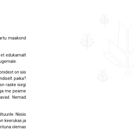
Tartu maakond
, et edukamalt
kaugemale.
nidest on siis
ndiselt paika?
on raske isegi
llega me peame
etavad. Nemad
urile. Niisiis
on keerukas ja
erituna olemas