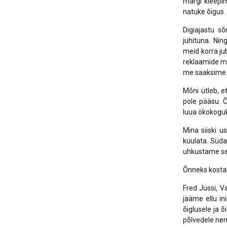
margi kleepim
natuke õigus.
Digiajastu sõ
juhituna. Ni
meid korra ju
reklaamide mõ
me saaksime õ
Mõni ütleb, e
pole pääsu. Õ
luua ökokoguk
Mina siiski 
kuulata. Süda
uhkustame sel
Õnneks kostab
Fred Jüssi, V
jääme ellu in
õiglusele ja õ
põlvedele nen