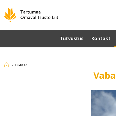
Tutvustus
Kontakt
Omavalitsused
Põhikiri
Uudised
Üldkoosolek
Vaba
Juhatus
Sümboolika
Tunnustamine
Komisjonid ja nõukogud
Dokumendid