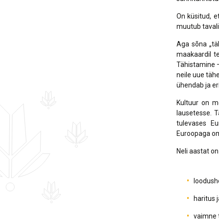
On küsitud, e
muutub tavali
Aga sõna „täh
maakaardil t
Tähistamine –
neile uue täh
ühendab ja eri
Kultuur on m
lausetesse. 
tulevases Eu
Euroopaga om
Neli aastat o
loodusho
haritus j
vaimne t