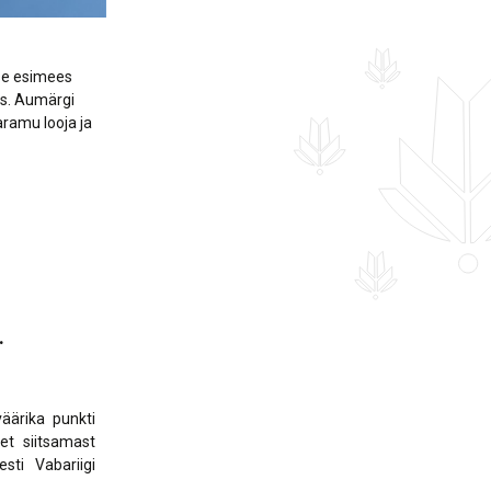
use esimees
s. Aumärgi
aramu looja ja
.
äärika punkti
et siitsamast
sti Vabariigi