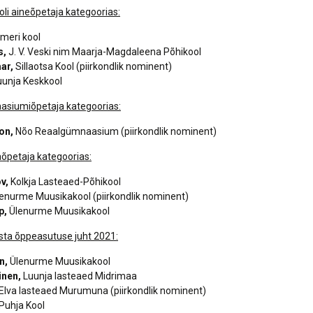
li aineõpetaja kategoorias:
eri kool
s,
J. V. Veski nim Maarja-Magdaleena Põhikool
ar,
Sillaotsa Kool (piirkondlik nominent)
Luunja Keskkool
siumiõpetaja kategoorias:
on,
Nõo Reaalgümnaasium (piirkondlik nominent)
aõpetaja kategoorias:
ov,
Kolkja Lasteaed-Põhikool
enurme Muusikakool (piirkondlik nominent)
p,
Ülenurme Muusikakool
ta õppeasutuse juht 2021:
n,
Ülenurme Muusikakool
inen,
Luunja lasteaed Midrimaa
Elva lasteaed Murumuna (piirkondlik nominent)
Puhja Kool