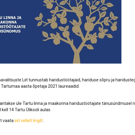
Lõppenud projektid
Part
ja heaoluprofiil 2
30 aastat Tartumaa
Tart
Omavalitsuste Liitu
Toi
Aren
alitsuste Liit tunnustab haridustöötajaid, hariduse sõpru ja hariduste
a Tartumaa aasta õpetaja 2021 laureaadid.
ntakse üle Tartu linna ja maakonna haridustöötajate tänusündmusel n
 kell 14 Tartu Ülikooli aulas.
t vaata
siit sellelt lingilt
.