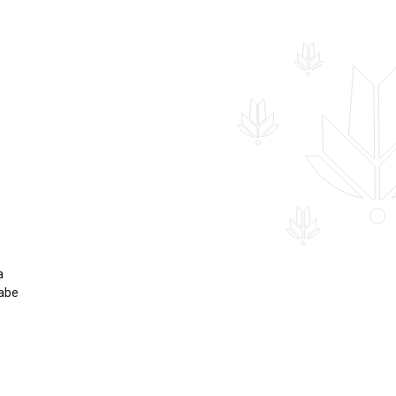
a
eabe