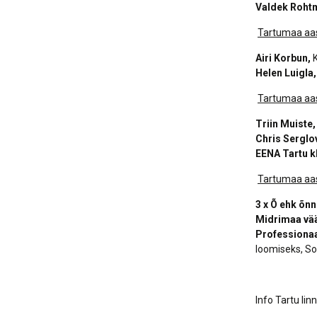
Valdek Roht
Tartumaa aast
Airi Korbun,
K
Helen Luigla
Tartumaa aas
Triin Muiste
Chris Serglo
EENA Tartu k
Tartumaa aas
3 x Õ ehk õnn
Midrimaa vää
Professiona
loomiseks, So
Info Tartu li