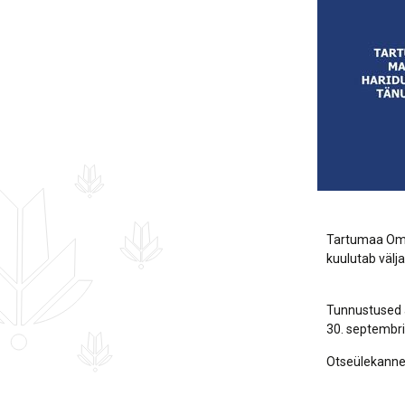
Hankekord
Fotogalerii
Sündmuste kalender
Tartumaa Omav
kuulutab välj
Tunnustused a
30. septembril
Otseülekanne