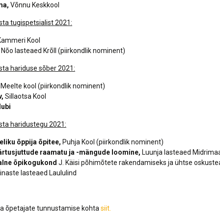
ma,
Võnnu Keskkool
a tugispetsialist 2021:
ammeri Kool
,
Nõo lasteaed Krõll (piirkondlik nominent)
ta hariduse sõber 2021:
,
Meelte kool (piirkondlik nominent)
v,
Sillaotsa Kool
lubi
ta haridustegu 2021:
eliku õppija õpitee,
Puhja Kool (piirkondlik nominent)
rtusjuttude raamatu ja -mängude loomine,
Luunja lasteaed Midrima
alne õpikogukond
J. Käisi põhimõtete rakendamiseks ja ühtse oskust
inaste lasteaed Laululind
nna õpetajate tunnustamise kohta
siit.