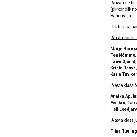
Auväärse tiit
(piirkondlik n
Haridus- ja T
Tartumaa aas
Aasta lastea
Marje Norma
Tea Nõmme
Taavi Ojaniit,
Krista Raave,
Karin Tuvike
Aasta klassiõ
Annika Apuht
Eve Aru,
Tabiv
Heli Leedjärv
Aasta klassij
Tiina Tuuling