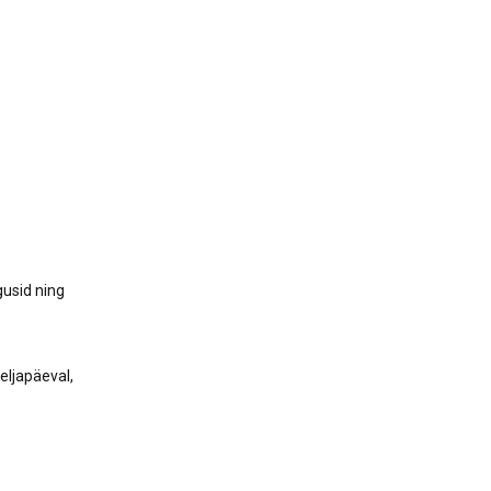
nerid
021
Tartu maakonna
umaa loomerada
energia- ja kliimakava
munud
Tartu maakonna
toidustrateegia 2022-
gusuunad
2030
Uuringud
Uuring "Toitlustuse
korraldus ja kohalik
tooraine"
gusid ning
eljapäeval,