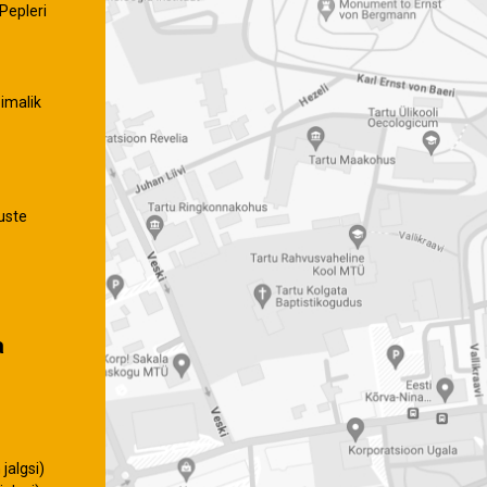
Pepleri
imalik
uste
a
jalgsi)