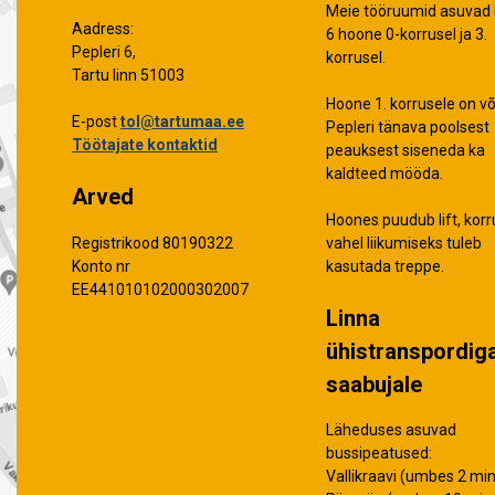
Meie tööruumid asuvad 
Aadress:
6 hoone 0-korrusel ja 3.
Pepleri 6,
korrusel.
Tartu linn 51003
Hoone 1. korrusele on võ
E-post
tol@tartumaa.ee
Pepleri tänava poolsest
Töötajate kontaktid
peauksest siseneda ka
kaldteed mööda.
Arved
Hoones puudub lift, korr
vahel liikumiseks tuleb
Registrikood 80190322
kasutada treppe.
Konto nr
EE441010102000302007
Linna
ühistranspordig
saabujale
Läheduses asuvad
bussipeatused:
Vallikraavi (umbes 2 min 