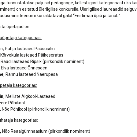
liga tunnustatakse paljusid pedagooge, kellest igast kategooriast üks k
ominent) on esitatud üleriigilise konkursile. Üleriigilised laureaadid selguv
eadusministeeriumi korraldataval galal “Eestimaa õpib ja tänab”.
ta õpetajad on:
iaõpetaja kategoorias:
n,
Puhja lasteaed Pääsusilm
,
Kõrveküla lasteaed Päikeseratas
Raadi lasteaed Ripsik (piirkondlik nominent)
Elva lasteaed Õnneseen
ne,
Rannu lasteaed Naerupesa
petaja kategoorias:
in,
Melliste Algkool-Lasteaed
ere Põhikool
,
Nõo Põhikool (piirkondlik nominent)
uhataja kategoorias:
,
Nõo Reaalgümnaasium (piirkondlik nominent)