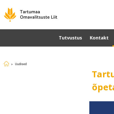
Tutvustus
Kontakt
Omavalitsused
Põhikiri
Uudised
Üldkoosolek
Tart
Juhatus
Sümboolika
õpet
Tunnustamine
Komisjonid ja nõukogud
Dokumendid