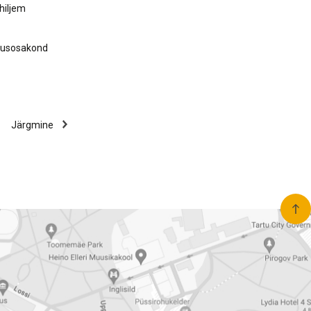
hiljem
idusosakond
Järgmine