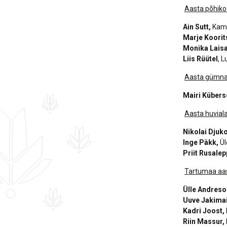
Aasta põhikoo
Ain Sutt,
Kamm
Marje Koorit
Monika Laisa
Liis Rüütel
, 
Aasta gümnaa
Mairi Kübers
Aasta huvial
Nikolai Djuk
Inge Päkk,
Ül
Priit Rusalep
Tartumaa aas
Ülle Andreso
Uuve Jakima
Kadri Joost,
Riin Massur,