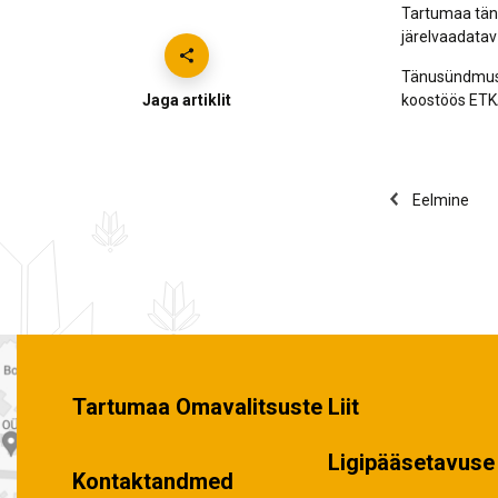
Tartumaa tänu
järelvaadatav 
Tänusündmust 
Jaga artiklit
koostöös ETKA
Eelmine
Tartumaa Omavalitsuste Liit
Ligipääsetavuse 
Kontaktandmed