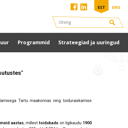
EST
ENG
tuur
Programmid
Strateegiad ja uuringud
uuriaken
Kohaliku omaalgatuse
Maakonna
programm (KOP)
arengustrateegia 2040
tumaa
sutustes"
alitsuste Liidu
Peipsiveere
Kultuuristrateegia 2025
anded
arenguprogramm
Tartumaa
uurivaldkonnas
maakonnaplaneering
us
u- ja tantsupidu
2030+
damisega Tartu maakonnas ning toiduraiskamise
uuriasutused
Tartumaa
red
ringmajanduse teekaart
kultuurijuhid
netus
Eesti regionaaltasandi
matukogud
tmeid aastas
, millest
toidukadu
on ligikaudu
1900
arengu analüüs
ervise