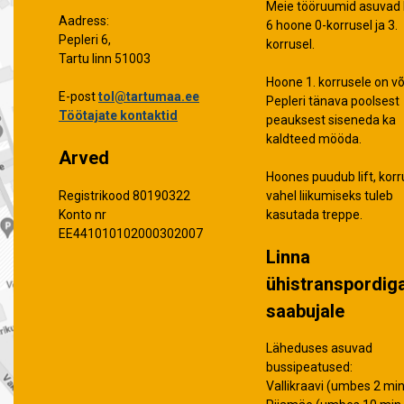
Meie tööruumid asuvad 
Aadress:
6 hoone 0-korrusel ja 3.
Pepleri 6,
korrusel.
Tartu linn 51003
Hoone 1. korrusele on võ
E-post
tol@tartumaa.ee
Pepleri tänava poolsest
Töötajate kontaktid
peauksest siseneda ka
kaldteed mööda.
Arved
Hoones puudub lift, korr
vahel liikumiseks tuleb
Registrikood 80190322
kasutada treppe.
Konto nr
EE441010102000302007
Linna
ühistranspordig
saabujale
Läheduses asuvad
bussipeatused:
Vallikraavi (umbes 2 min 