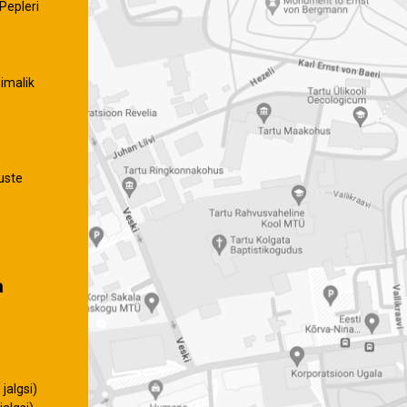
Pepleri
imalik
uste
a
jalgsi)