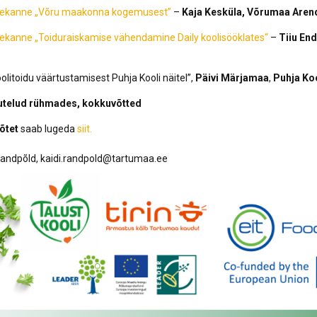
tekanne „Võru maakonna kogemusest”
–
Kaja Kesküla, Võrumaa Aren
tekanne „Toiduraiskamise vähendamine Daily koolisööklates“
–
Tiiu End
olitoidu väärtustamisest Puhja Kooli näitel”,
Päivi Märjamaa
,
Puhja Koo
utelud rühmades, kokkuvõtted
õtet
saab lugeda
siit.
 Randpõld, kaidi.randpold@tartumaa.ee