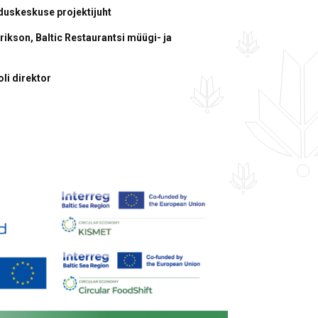
duskeskuse projektijuht
rikson, Baltic Restaurantsi müügi- ja
li direktor