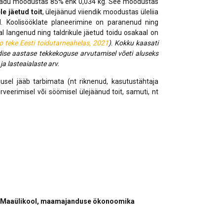
idukadu moodustas 85% ehk 0,034 kg. See moodustas
nerid
021
Tartu maakonna
e jäetud toit
, ülejäänud viiendik moodustas üleliia
umaa loomerada
energia- ja kliimakava
ud. Koolisööklate planeerimine on paranenud ning
munud
l langenud ning taldrikule jäetud toidu osakaal on
Tartu maakonna
o teke Eesti toidutarneahelas, 2021
)
.
Kokku kaasati
toidustrateegia 2022-
gusuunad
ldise aastase tekkekoguse arvutamisel võeti aluseks
2030
a lasteaialaste arv.
Uuringud
jusel jääb tarbimata (nt riknenud, kasutustähtaja
Uuring "Toitlustuse
rveerimisel või söömisel ülejäänud toit, samuti, nt
korraldus ja kohalik
tooraine"
ti Maaülikool, maamajanduse ökonoomika