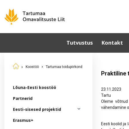
Tutvustus
Kontakt
Omavalitsused
Koostöö
Tartumaa toidupiirkond
Põhikiri
Praktiline
Üldkoosolek
Juhatus
Lõuna-Eesti koostöö
23.11.2023
Sümboolika
Tartu
Partnerid
Oleme võtnud 
Tunnustamine
vähendamine on
Eesti-sisesed projektid
Komisjonid ja nõukogud
Erasmus+
Dokumendid
Eesti koolid ja