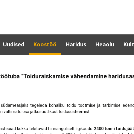
Uudised
Koostöö
Haridus
Heaolu
Kul
Lõuna-Eesti koostöö
Haridusinfo
Haridusasutuste
Kult
tervisedendaja
Partnerid
Tartumaa
Tar
 töötuba "Toiduraiskamise vähendamine haridusa
haridusasutused
Noortegarantii
Omav
Eesti-sisesed projektid
tugisüsteem
üles
Huvihariduse toetused
Erasmus+
kult
Haridusasutuste
Täiskasvanuharidus
Rahvusvahelised
toitlustuskorrald
Laul
projektid
Aineühendused
südameasjaks tegeleda kohaliku toidu tootmise ja tarbimise eden
Lõuna-Eesti
Kult
 vältimatu osa jätkusuutlikust toidusüsteemist.
Võrtsjärve-Emajõe-
Projektid, uuringud
ettevõtlikud noo
KOV 
Peipsi võrgustiku ja
Rahvatervis ja en
veetee arendamine
Raa
 lasteaiad kokku tekitavad hinnanguliselt ligikaudu
2400 tonni toidujää
Tartu maakonna t