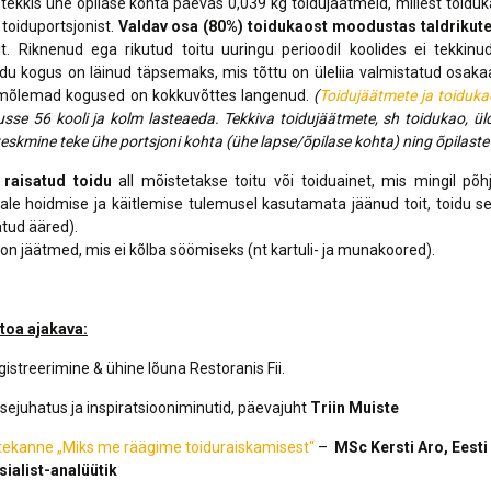
s tekkis ühe õpilase kohta päevas 0,039 kg toidujäätmeid, millest to
Lõppenud projektid
Part
ja heaoluprofiil 2
toiduportsjonist.
Valdav osa (80%) toidukaost moodustas taldrikutel
30 aastat Tartumaa
Tart
it. Riknenud ega rikutud toitu uuringu perioodil koolides ei tekkin
Omavalitsuste Liitu
Toi
du kogus on läinud täpsemaks, mis tõttu on üleliia valmistatud osakaa
i mõlemad kogused on kokkuvõttes langenud.
(
Toidujäätmete ja toiduka
Aren
sse 56 kooli ja kolm lasteaeda. Tekkiva toidujäätmete, sh toidukao, ü
eskmine teke ühe portsjoni kohta (ühe lapse/õpilase kohta) ning õpilaste j
raisatud toidu
all mõistetakse toitu või toiduainet, mis mingil põh
vale hoidmise ja käitlemise tulemusel kasutamata jäänud toit, toidu se
atud ääred).
on jäätmed, mis ei kõlba söömiseks (nt kartuli- ja munakoored).
toa ajakava:
istreerimine & ühine lõuna Restoranis Fii.
sejuhatus ja inspiratsiooniminutid, päevajuht
Triin Muiste
tekanne „Miks me räägime toiduraiskamisest“
–
MSc Kersti Aro, Ees
sialist-analüütik