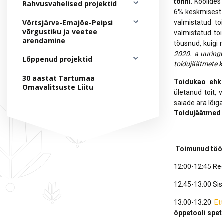
Hankekord
tonni
. Koolide
Rahvusvahelised projektid
6% keskmisest 
Fotogalerii
Võrtsjärve-Emajõe-Peipsi
valmistatud to
võrgustiku ja veetee
Sündmuste kalender
valmistatud toi
arendamine
tõusnud, kuig
2020. a uuringu
Lõppenud projektid
toidujäätmete k
30 aastat Tartumaa
Toidukao ehk 
Omavalitsuste Liitu
ületanud toit, 
saiade ära lõig
Toidujäätmed
Toimunud töö
12:00-12:45 Reg
12:45-13:00 Sis
13:00-13:20
Et
õppetooli spet