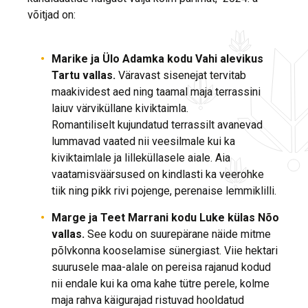
võitjad on:
Marike ja Ülo Adamka kodu Vahi alevikus
Tartu vallas.
Väravast sisenejat tervitab
maakividest aed ning taamal maja terrassini
laiuv värviküllane kiviktaimla.
Romantiliselt kujundatud terrassilt avanevad
lummavad vaated nii veesilmale kui ka
kiviktaimlale ja lilleküllasele aiale. Aia
vaatamisväärsused on kindlasti ka veerohke
tiik ning pikk rivi pojenge, perenaise lemmiklilli.
M
arge ja Teet Marrani kodu Luke külas Nõo
vallas.
See kodu on suurepärane näide mitme
põlvkonna kooselamise sünergiast. Viie hektari
suurusele maa-alale on pereisa rajanud kodud
nii endale kui ka oma kahe tütre perele, kolme
maja rahva käigurajad ristuvad hooldatud