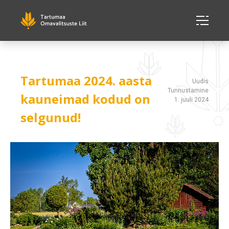
Tartumaa 2024. aasta
Uudis
Tunnustamine
kauneimad kodud on
1. juuli 2024
selgunud!