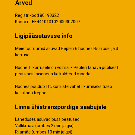
Arved
Registrikood 80190322
Konto nr EE441010102000302007
Ligipääsetavuse info
Meie tööruumid asuvad Pepleri 6 hoone 0-korrusel ja 3.
korrusel.
Hoone 1. korrusele on võimalik Pepleri tänava poolsest
peauksest siseneda ka kaldteed mööda.
Hoones puudub lift, korruste vahel liikumiseks tuleb
kasutada treppe.
Linna ühistranspordiga saabujale
Läheduses asuvad bussipeatused:
Vallikraavi (umbes 2 min jalgsi)
Riiamäe (umbes 10 min jalgsi)