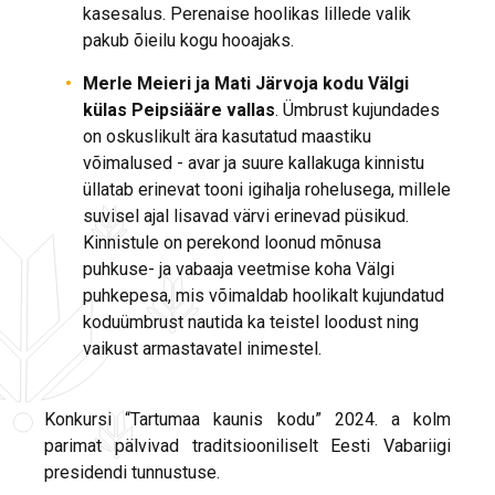
kasesalus. Perenaise hoolikas lillede valik
pakub õieilu kogu hooajaks.
Merle Meieri ja Mati Järvoja kodu Välgi
külas Peipsiääre vallas
. Ümbrust kujundades
on oskuslikult ära kasutatud maastiku
võimalused - avar ja suure kallakuga kinnistu
üllatab erinevat tooni igihalja rohelusega, millele
suvisel ajal lisavad värvi erinevad püsikud.
Kinnistule on perekond loonud mõnusa
puhkuse- ja vabaaja veetmise koha Välgi
puhkepesa, mis võimaldab hoolikalt kujundatud
koduümbrust nautida ka teistel loodust ning
vaikust armastavatel inimestel.
Konkursi “Tartumaa kaunis kodu” 2024. a kolm
parimat pälvivad traditsiooniliselt Eesti Vabariigi
presidendi tunnustuse.