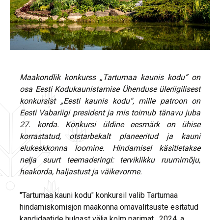
Maakondlik konkurss „Tartumaa kaunis kodu“ on
osa Eesti Kodukaunistamise
Ühenduse
üleriigilisest
konkursist „Eesti kaunis kodu“, mille
patroon on
Eesti Vabariigi
president ja mis
toimub
tänavu juba
27. korda. Konkursi üldine
eesmärk on ühise
korrastatud, otstarbekalt
planeeritud ja kauni
elukeskkonna loomine. Hindamisel käsitletakse
nelja suurt teemaderingi:
terviklikku ruumimõju,
heakorda, haljastust ja
väikevorme.
"Tartumaa kauni kodu" konkursil valib Tartumaa
hindamiskomisjon maakonna omavalitsuste esitatud
kandidaatide hulgast välja kolm parimat, 2024. a