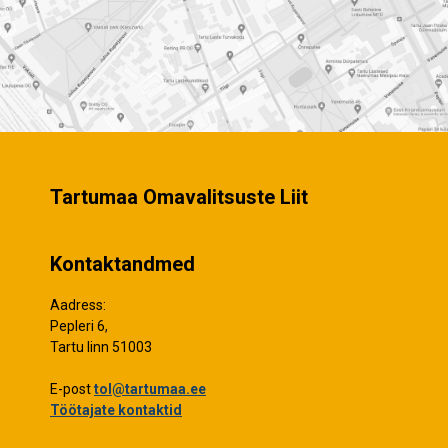
Tartumaa Omavalitsuste Liit
Kontaktandmed
Aadress:
Pepleri 6,
Tartu linn 51003
E-post
tol@tartumaa.ee
Töötajate kontaktid