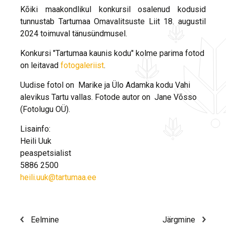
Kõiki maakondlikul konkursil osalenud kodusid
tunnustab Tartumaa Omavalitsuste Liit 18. augustil
2024 toimuval tänusündmusel.
Konkursi "Tartumaa kaunis kodu" kolme parima fotod
on leitavad
fotogaleriist
.
Uudise fotol on Marike ja Ülo Adamka kodu Vahi
alevikus Tartu vallas. Fotode autor on Jane Võsso
(Fotolugu OÜ).
Lisainfo:
Heili Uuk
peaspetsialist
5886 2500
heili.uuk@tartumaa.ee
Eelmine
Järgmine