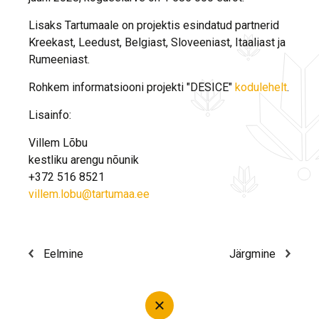
Lisaks Tartumaale on projektis esindatud partnerid
Kreekast, Leedust, Belgiast, Sloveeniast, Itaaliast ja
Rumeeniast.
Rohkem informatsiooni projekti "DESICE"
kodulehelt
.
Lisainfo:
Villem Lõbu
kestliku arengu nõunik
+372 516 8521
villem.lobu@tartumaa.ee
Eelmine
Järgmine