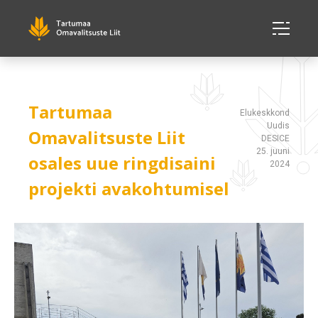
Tartumaa
Elukeskkond
Uudis
Omavalitsuste Liit
DESICE
25. juuni
osales uue ringdisaini
2024
projekti avakohtumisel