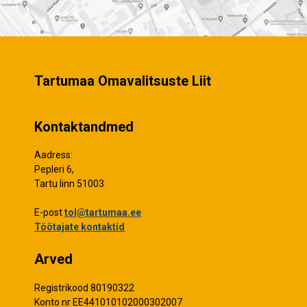
Tartumaa Omavalitsuste Liit
Kontaktandmed
Aadress:
Pepleri 6,
Tartu linn 51003
E-post
tol@tartumaa.ee
Töötajate kontaktid
Arved
Registrikood 80190322
Konto nr EE441010102000302007