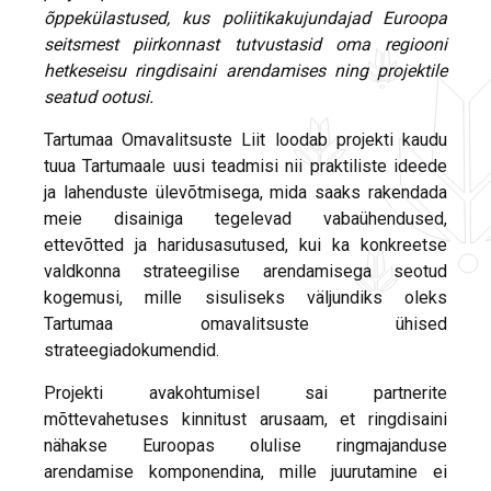
õppekülastused, kus poliitikakujundajad Euroopa
seitsmest piirkonnast tutvustasid oma regiooni
hetkeseisu ringdisaini arendamises ning projektile
seatud ootusi.
Tartumaa Omavalitsuste Liit loodab projekti kaudu
tuua Tartumaale uusi teadmisi nii praktiliste ideede
ja lahenduste ülevõtmisega, mida saaks rakendada
meie disainiga tegelevad vabaühendused,
ettevõtted ja haridusasutused, kui ka konkreetse
valdkonna strateegilise arendamisega seotud
kogemusi, mille sisuliseks väljundiks oleks
Tartumaa omavalitsuste ühised
strateegiadokumendid.
Projekti avakohtumisel sai partnerite
mõttevahetuses kinnitust arusaam, et ringdisaini
nähakse Euroopas olulise ringmajanduse
arendamise komponendina, mille juurutamine ei