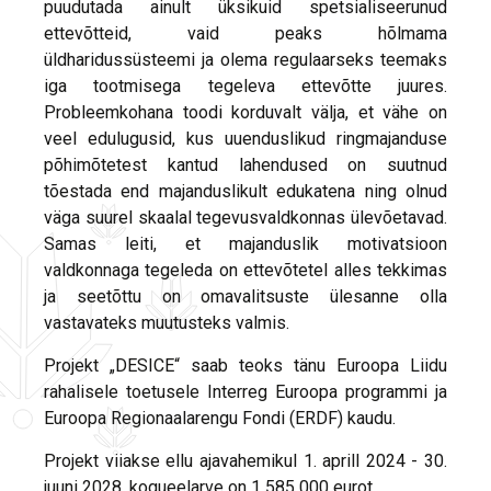
puudutada ainult üksikuid spetsialiseerunud
ettevõtteid, vaid peaks hõlmama
üldharidussüsteemi ja olema regulaarseks teemaks
iga tootmisega tegeleva ettevõtte juures.
Probleemkohana toodi korduvalt välja, et vähe on
veel edulugusid, kus uuenduslikud ringmajanduse
põhimõtetest kantud lahendused on suutnud
tõestada end majanduslikult edukatena ning olnud
väga suurel skaalal tegevusvaldkonnas ülevõetavad.
Samas leiti, et majanduslik motivatsioon
valdkonnaga tegeleda on ettevõtetel alles tekkimas
ja seetõttu on omavalitsuste ülesanne olla
vastavateks muutusteks valmis.
Projekt „DESICE“ saab teoks tänu Euroopa Liidu
rahalisele toetusele Interreg Euroopa programmi ja
Euroopa Regionaalarengu Fondi (ERDF) kaudu.
Projekt viiakse ellu ajavahemikul 1. aprill 2024 - 30.
juuni 2028, kogueelarve on 1 585 000 eurot.