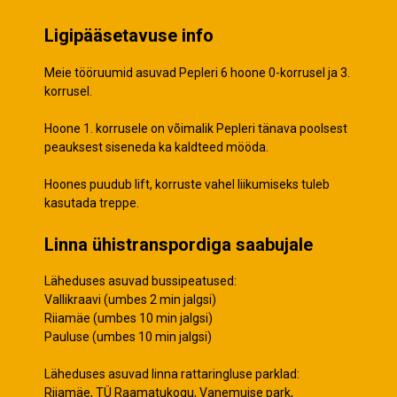
Ligipääsetavuse info
Meie tööruumid asuvad Pepleri 6 hoone 0-korrusel ja 3.
korrusel.
Hoone 1. korrusele on võimalik Pepleri tänava poolsest
peauksest siseneda ka kaldteed mööda.
Hoones puudub lift, korruste vahel liikumiseks tuleb
kasutada treppe.
Linna ühistranspordiga saabujale
Läheduses asuvad bussipeatused:
Vallikraavi (umbes 2 min jalgsi)
Riiamäe (umbes 10 min jalgsi)
Pauluse (umbes 10 min jalgsi)
Läheduses asuvad linna rattaringluse parklad:
Riiamäe, TÜ Raamatukogu, Vanemuise park,