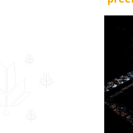
Hankekord
Fotogalerii
Sündmuste kalender