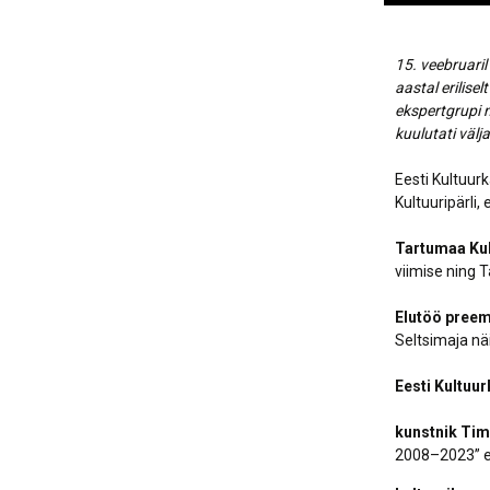
15. veebruari
aastal erilise
ekspertgrupi 
kuulutati välj
Eesti Kultuur
Kultuuripärli
Tartumaa Kul
viimise ning T
Elutöö preemi
Seltsimaja nä
Eesti Kultuur
kunstnik Ti
2008–2023” e