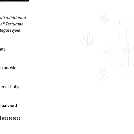
tati möödunud
itali Tartumaa
egutsejale,
maa
akaardile
 eest Puhja
 pälvisid
id aastatest