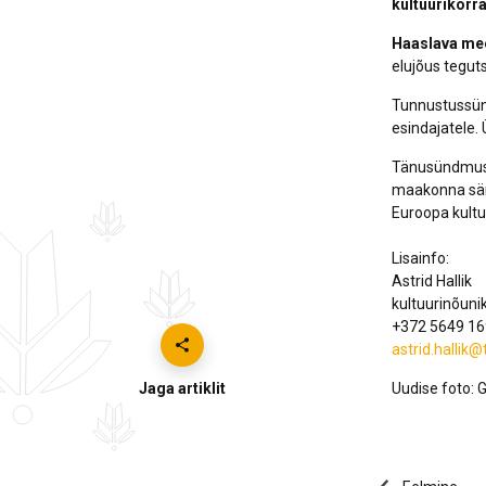
kultuurikorr
Haaslava m
elujõus tegu
Tunnustussünd
esindajatele.
Tänusündmuse k
maakonna sära
Euroopa kultu
Lisainfo:
Astrid Hallik
kultuurinõuni
+372 5649 1
astrid.hallik
Jaga artiklit
Uudise foto: 