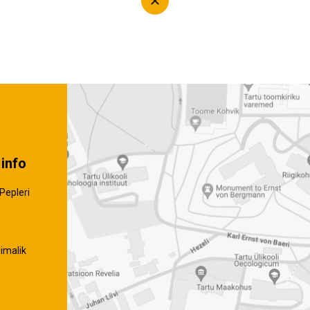
info
Pepleri
imalik