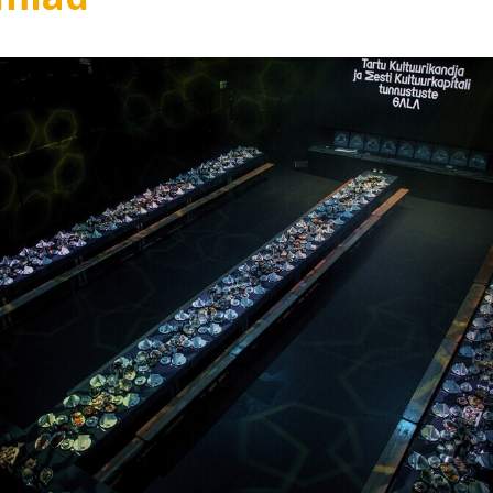
Lõppenud projektid
Part
ja heaoluprofiil 2
30 aastat Tartumaa
Tart
Omavalitsuste Liitu
Toi
Aren