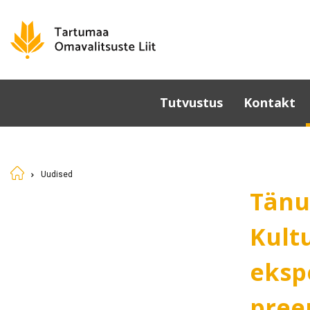
Tutvustus
Kontakt
Omavalitsused
Põhikiri
Uudised
Üldkoosolek
Tänu
Juhatus
Sümboolika
Kult
Tunnustamine
eksp
Komisjonid ja nõukogud
Dokumendid
pree