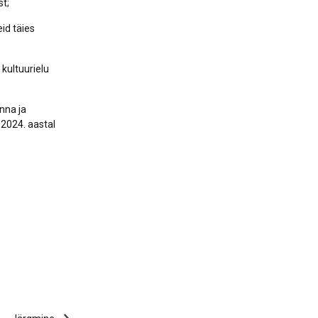
t;
id täies
kultuurielu
inna ja
 2024. aastal