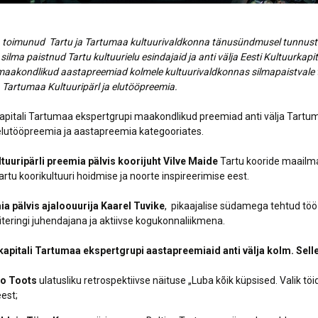
l toimunud Tartu ja Tartumaa kultuurivaldkonna tänusündmusel tunnus
lt silma paistnud Tartu kultuurielu esindajaid ja anti välja Eesti Kultuurkap
maakondlikud aastapreemiad kolmele kultuurivaldkonnas silmapaistvale t
a Tartumaa Kultuuripärl ja elutööpreemia.
kapitali Tartumaa ekspertgrupi maakondlikud preemiad anti välja Tartu
, elutööpreemia ja aastapreemia kategooriates.
tuuripärli preemia pälvis koorijuht Vilve Maide
Tartu kooride maailm
artu koorikultuuri hoidmise ja noorte inspireerimise eest.
a pälvis ajaloouurija Kaarel Tuvike
, pikaajalise südamega tehtud töö
iteringi juhendajana ja aktiivse kogukonnaliikmena.
kapitali Tartumaa ekspertgrupi aastapreemiaid anti välja kolm. Selle
mo Toots
ulatusliku retrospektiivse näituse „Luba kõik küpsised. Valik tö
est;