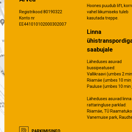
Hoones puudub lift, korr
vahel liikumiseks tuleb
Registrikood 80190322
kasutada treppe.
Konto nr
EE441010102000302007
Linna
ühistranspordig
saabujale
Läheduses asuvad
bussipeatused:
Vallikraavi (umbes 2 min 
Riiamäe (umbes 10 min j
Pauluse (umbes 10 min j
Läheduses asuvad linna
rattaringluse parklad:
Riiamäe, TÜ Raamatuko
Vanemuise park, Raudt
PARKIMISINFO