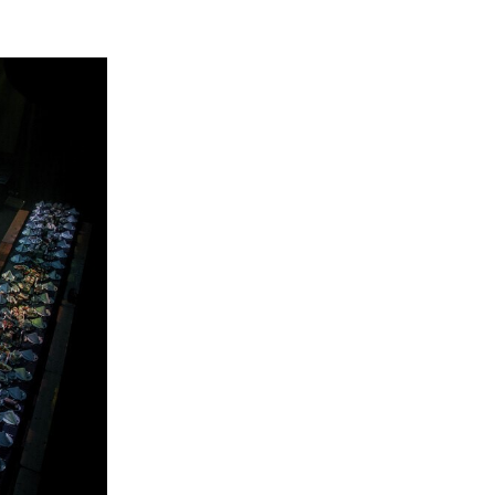
nerid
021
Tartu maakonna
umaa loomerada
energia- ja kliimakava
munud
Tartu maakonna
toidustrateegia 2022-
gusuunad
2030
Uuringud
Uuring "Toitlustuse
korraldus ja kohalik
tooraine"