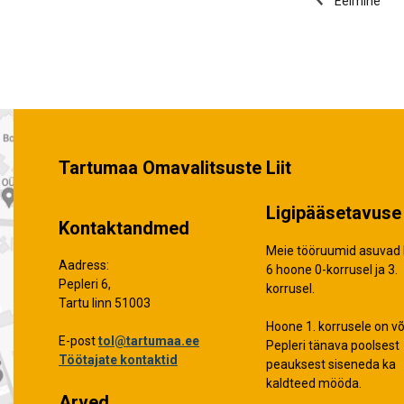
Eelmine
Tartumaa Omavalitsuste Liit
Ligipääsetavuse 
Kontaktandmed
Meie tööruumid asuvad 
Aadress:
6 hoone 0-korrusel ja 3.
Pepleri 6,
korrusel.
Tartu linn 51003
Hoone 1. korrusele on võ
E-post
tol@tartumaa.ee
Pepleri tänava poolsest
Töötajate kontaktid
peauksest siseneda ka
kaldteed mööda.
Arved