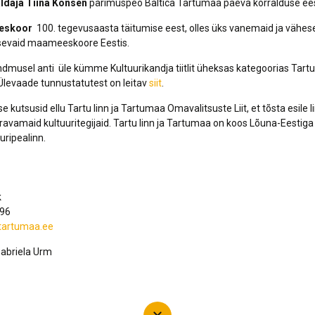
aldaja Tiina Konsen
pärimuspeo Baltica Tartumaa päeva korralduse ees
eeskoor
100. tegevusaasta täitumise eest, olles üks vanemaid ja vähese
tsevaid maameeskoore Eestis.
musel anti üle kümme Kultuurikandja tiitlit üheksas kategoorias Tartu 
 Ülevaade tunnustatutest on leitav
siit
.
utsusid ellu Tartu linn ja Tartumaa Omavalitsuste Liit, et tõsta esile l
vamaid kultuuritegijaid. Tartu linn ja Tartumaa on koos Lõuna-Eestiga
uripealinn.
k
696
@tartumaa.ee
Gabriela Urm