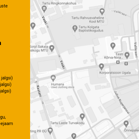
uste
a
jalgsi)
algsi)
algsi)
gu,
eejaam