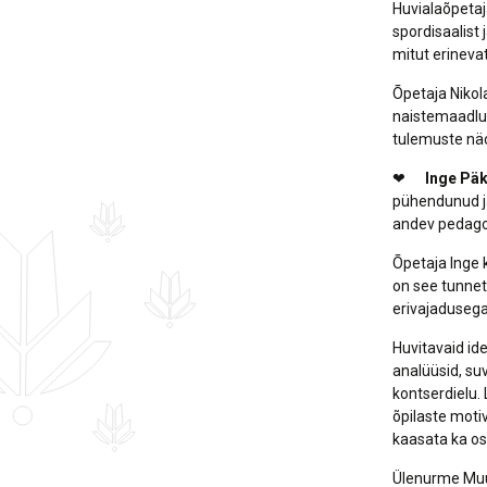
Huvialaõpetaj
spordisaalist 
mitut erinevat 
Õpetaja Nikol
naistemaadlust
tulemuste näo
❤
Inge Pä
pühendunud ja
andev pedag
Õpetaja Inge 
on see tunneta
erivajadusega 
Huvitavaid ide
analüüsid, suv
kontserdielu.
õpilaste moti
kaasata ka o
Ülenurme Muus