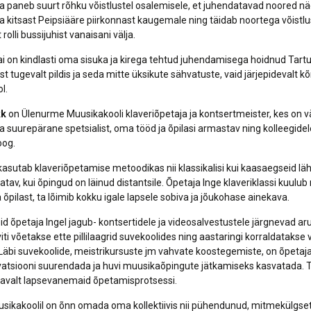
a paneb suurt rõhku võistlustel osalemisele, et juhendatavad noored n
ja kitsast Peipsiääre piirkonnast kaugemale ning täidab noortega võistlu
rolli bussijuhist vanaisani välja.
ai on kindlasti oma sisuka ja kirega tehtud juhendamisega hoidnud Tar
 tugevalt pildis ja seda mitte üksikute sähvatuste, vaid järjepidevalt k
l.
kk
on Ülenurme Muusikakooli klaveriõpetaja ja kontsertmeister, kes on 
 suurepärane spetsialist, oma tööd ja õpilasi armastav ning kolleegide
oog.
kasutab klaveriõpetamise metoodikas nii klassikalisi kui kaasaegseid läh
tav, kui õpingud on läinud distantsile. Õpetaja Inge klaveriklassi kuulub
õpilast, ta lõimib kokku igale lapsele sobiva ja jõukohase ainekava.
id õpetaja Ingel jagub- kontsertidele ja videosalvestustele järgnevad aru
iti võetakse ette pillilaagrid suvekoolides ning aastaringi korraldatakse v
 Läbi suvekoolide, meistrikursuste jm vahvate koostegemiste, on õpeta
vatsiooni suurendada ja huvi muusikaõpingute jätkamiseks kasvatada. 
savalt lapsevanemaid õpetamisprotsessi.
ikakoolil on õnn omada oma kollektiivis nii pühendunud, mitmekülgset