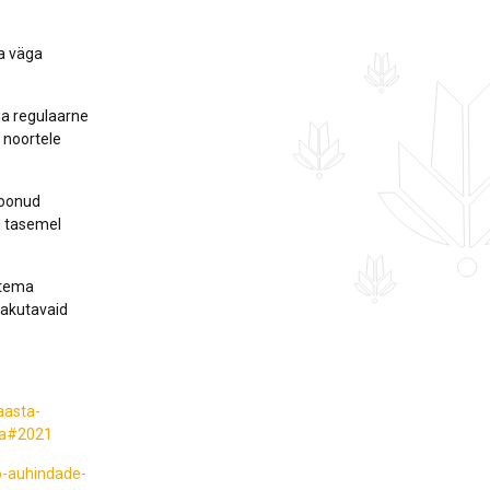
a väga
 ja regulaarne
 noortele
toonud
l tasemel
 tema
pakutavaid
aasta-
aja#2021
o-auhindade-