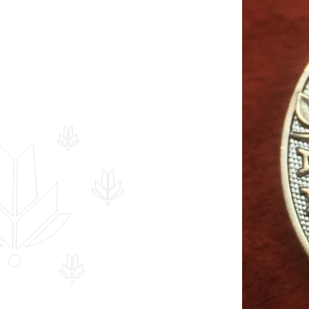
Hankekord
Fotogalerii
Sündmuste kalender