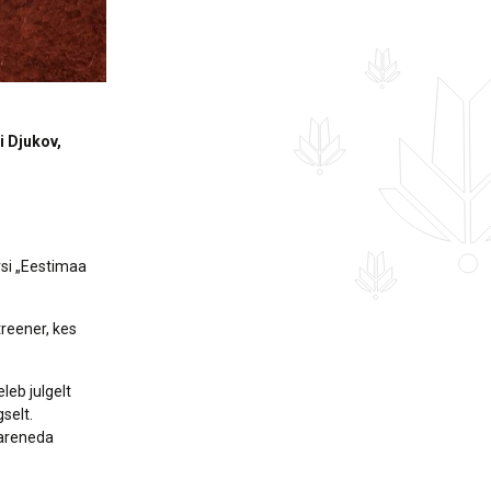
i Djukov,
rsi „Eestimaa
reener, kes
leb julgelt
selt.
 areneda