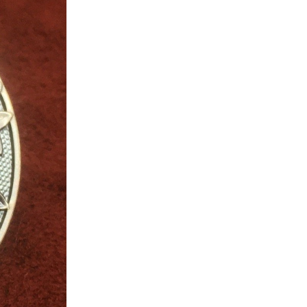
nerid
021
Tartu maakonna
umaa loomerada
energia- ja kliimakava
munud
Tartu maakonna
toidustrateegia 2022-
gusuunad
2030
Uuringud
Uuring "Toitlustuse
korraldus ja kohalik
tooraine"