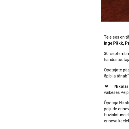
Teie ees on t
Inge Päkk, Pr
30. septembri
haridustöötaj
Õpetajate päe
õpib ja tänab
❤
Nikolai
väikeses Peip
Õpetaja Nikola
paljude erine
Huvialatundid
erineva keele