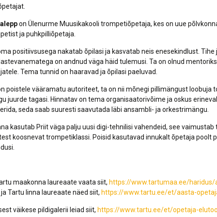
õpetajat.
salepp
on Ülenurme Muusikakooli trompetiõpetaja, kes on uue põlvkonn
etist ja puhkpilliõpetaja.
 oma positiivsusega nakatab õpilasi ja kasvatab neis enesekindlust. Tihe
lastevanematega on andnud väga häid tulemusi. Ta on olnud mentoriks
ajatele. Tema tunnid on haaravad ja õpilasi paeluvad.
 on poistele vääramatu autoriteet, ta on nii mõnegi pillimängust loobuja 
 juurde tagasi. Hinnatav on tema organisaatorivõime ja oskus erineva
eerida, seda saab suuresti saavutada läbi ansambli- ja orkestrimängu.
na kasutab Priit väga palju uusi digi-tehnilisi vahendeid, see vaimustab
istest koosnevat trompetiklassi. Poisid kasutavad innukalt õpetaja poolt 
dusi.
artu maakonna laureaate vaata siit,
https://www.tartumaa.ee/haridus/
ja Tartu linna laureaate näed siit,
https://www.tartu.ee/et/aasta-opet
 väikese pildigalerii leiad siit,
https://www.tartu.ee/et/opetaja-eluto