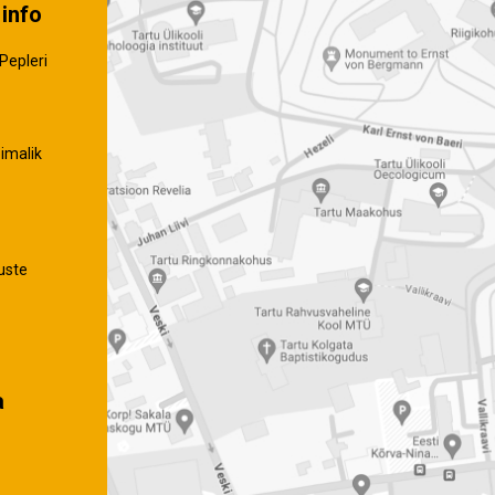
info
Pepleri
imalik
uste
a