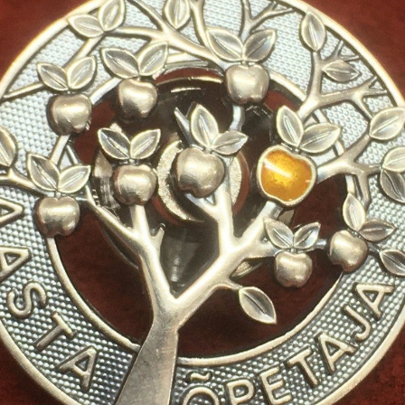
Lõppenud projektid
Part
ja heaoluprofiil 2
30 aastat Tartumaa
Tart
Omavalitsuste Liitu
Toi
Aren