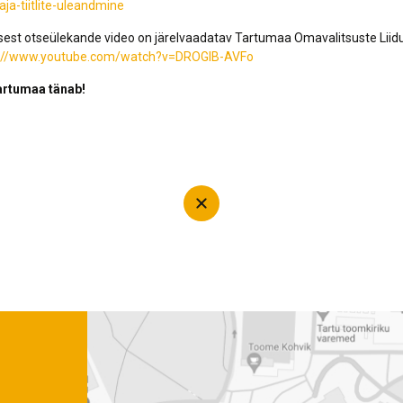
aja-tiitlite-uleandmine
st otseülekande video on järelvaadatav Tartumaa Omavalitsuste Liid
s://www.youtube.com/watch?v=DROGlB-AVFo
Tartumaa tänab!