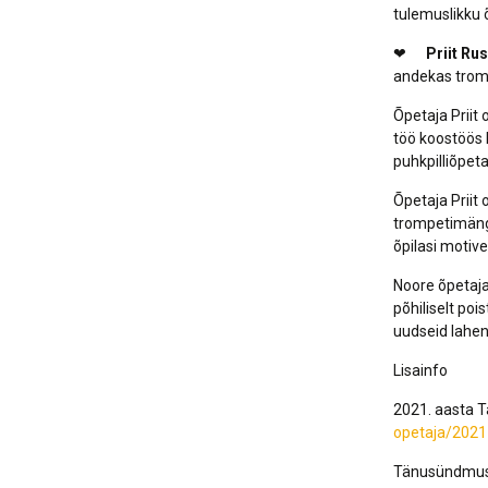
tulemuslikku 
❤
Priit Ru
andekas tromp
Õpetaja Priit
töö koostöös 
puhkpilliõpet
Õpetaja Priit
trompetimängu
õpilasi motiv
Noore õpetaja
põhiliselt po
uudseid lahen
Lisainfo
2021. aasta T
opetaja/2021
Tänusündmusest