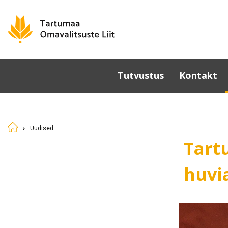
Tutvustus
Kontakt
Omavalitsused
Põhikiri
Uudised
Üldkoosolek
Tart
Juhatus
Sümboolika
huvi
Tunnustamine
Komisjonid ja nõukogud
Dokumendid