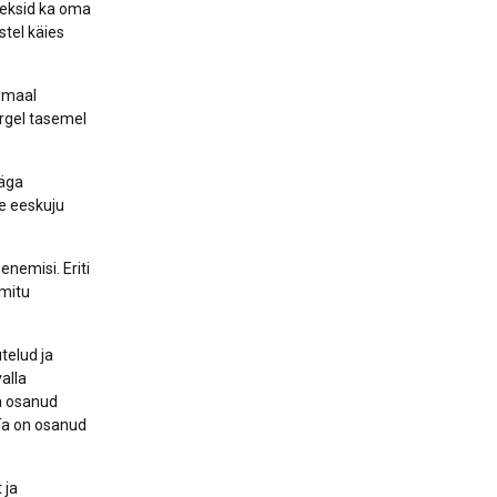
äeksid ka oma
stel käies
tumaal
õrgel tasemel
väga
le eeskuju
enemisi. Eriti
 mitu
telud ja
alla
ja osanud
Ta on osanud
 ja