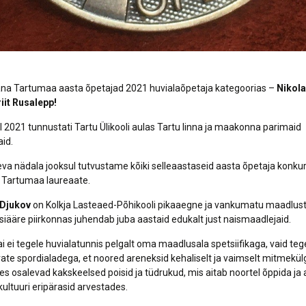
äna Tartumaa aasta õpetajad 2021 huvialaõpetaja kategoorias –
Nikola
iit Rusalepp!
l 2021 tunnustati Tartu Ülikooli aulas Tartu linna ja maakonna parimaid
aid.
va nädala jooksul tutvustame kõiki selleaastaseid aasta õpetaja konku
“ Tartumaa laureaate.
 Djukov
on Kolkja Lasteaed-Põhikooli pikaaegne ja vankumatu maadlust
siääre piirkonnas juhendab juba aastaid edukalt just naismaadlejaid.
i ei tegele huvialatunnis pelgalt oma maadlusala spetsiifikaga, vaid tege
vate spordialadega, et noored areneksid kehaliselt ja vaimselt mitmekülg
es osalevad kakskeelsed poisid ja tüdrukud, mis aitab noortel õppida ja
kultuuri eripärasid arvestades.