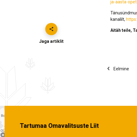
ja-aasta-opet
Tänusündmuse
kanalilt,
http
Aitäh teile, 
Jaga artiklit
Eelmine
Tartumaa Omavalitsuste Liit