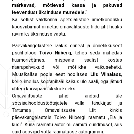
märkavad, mõtlevad kaasa ja pakuvad
leevendust üksinduse muredele.“
Ka sellist valdkonna spetsialistide ametkondlikku
koosviibimist nimetas omavalitsuste liidu juht heaks
ravimiks üksinduse vastu.
Päevakangelastele rääkis õnnest ja õnnelikkusest
psühholoog
Toivo Niiberg
, tehes seda muhedas
huumorivõtmes, mispeale saalist kostus
naerupahvakuid või mõtlikke vaikusehetki.
Muusikalise poole eest hoolitses
Liis Viinalass
,
kelle imeilus sopranihääl kaikus üle saali, ega jätnud
ühtegi kõrvapaari ükskõikseks.
Omavalitsuste juhid andsid üle
sotsiaalhooldustöötajatele valla tänukirjad ja
Tartumaa Omavalitsuste Liit kinkis
päevakangelastele Toivo Niibergi raamatu „Ela ja
küsi“. Kuna raamatu autor oli samuti sündmusel, siis
said soovijad võtta raamatusse autogrammi.