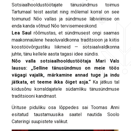
Sotsiaalhooldustöötajate tänusündmus toimus
Tartumaal teist aastat ning mõlemal korral on see
toimunud Nõo vallas ja sündmuse läbiviimise on
enda kanda võtnud Nõo tervisemeeskond.
Lea Saul
rõõmustas, et sündmusest ongi saamas
maakonnaülene heaoluvaldkonna traditsioon ja kiitis
koostöövõrgustiku liikmeid — sotsiaalvaldkonna
juhte, tänu kellele aasta tagasi idee sündis.
Nõo valla sotsiaalhooldustöötaja Mari Vals
lausus: „Selline tänusündmus on meie töös
vägagi vajalik, märkamine annad tuge ja indu
jätkata, et teeme ikka õiget asja.“
Ka jätkus tal
kiidusõnu korraldajatele südamliku tänusündmuse
traditsiooni kandmast.
Ürituse piduliku osa lõppedes sai Toomas Anni
esitatud taustamuusika saatel nautida Soolo
Cateringi suupistete valikut.