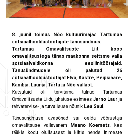
8. juunil toimus Nõo kultuurimajas Tartumaa
sotsiaalhooldustöötajate tänusündmus.
Tartumaa Omavalitsuste Liit koos
omavalitsustega tänas maakonna seitsme valla
sotsiaalvaldkonna eesliinitöötajaid.
Tänusündmusele oli palutud 26
sotsiaalhooldustöötajat Elva, Kastre, Peipsiääre,
Kambja, Luunja, Tartu ja Nõo vallast.
Kutsutuid oli tervitama tulnud Tartumaa
Omavalitsuste Liidu juhatuse esimees
Jarno Laur
ja
rahvatervise- ja turvalisuse nõunik
Lea Saul
.
Tänusündmuse avasõnad sai öelda võõrustaja
omavalitsuse vallavanem
Maano Koemets
, kes
rääkis kodu olulisusest ja kiitis nende inimeste