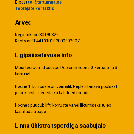
E-post
tol@tartumaa.ee
Töötajate kontaktid
Arved
Registrikood 80190322
Konto nr EE441010102000302007
Ligipääsetavuse info
Meie tööruumid asuvad Pepleri 6 hoone 0-korrusel ja 3.
korrusel.
Hoone 1. korrusele on võimalik Pepleri tänava poolsest
peauksest siseneda ka kaldteed mööda.
Hoones puudub lift, korruste vahel liikumiseks tuleb
kasutada treppe.
Linna ühistranspordiga saabujale