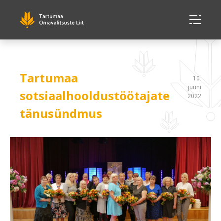
Tartumaa
10.
juuni
sotsiaalhooldustöötajate
2022
tänusündmus