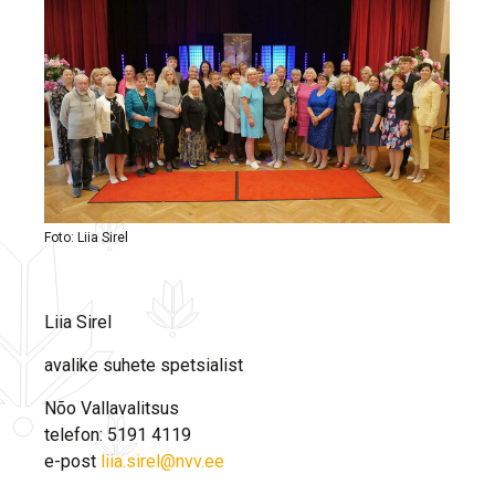
Foto: Liia Sirel
Liia Sirel
avalike suhete spetsialist
Nõo Vallavalitsus
telefon: 5191 4119
e-post
liia.sirel@nvv.ee