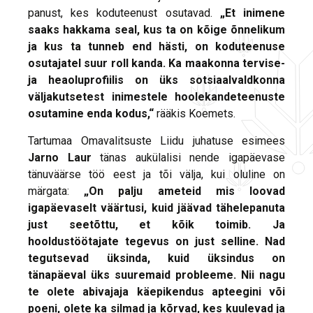
panust, kes koduteenust osutavad.
„Et inimene
saaks hakkama seal, kus ta on kõige õnnelikum
ja kus ta tunneb end hästi, on koduteenuse
osutajatel suur roll kanda. Ka maakonna tervise-
ja heaoluprofiilis on üks sotsiaalvaldkonna
väljakutsetest inimestele hoolekandeteenuste
osutamine enda kodus,“
rääkis Koemets.
Tartumaa Omavalitsuste Liidu juhatuse esimees
Jarno Laur
tänas aukülalisi nende igapäevase
tänuväärse töö eest ja tõi välja, kui oluline on
märgata:
„On palju ameteid mis loovad
igapäevaselt väärtusi, kuid jäävad tähelepanuta
just seetõttu, et kõik toimib. Ja
hooldustöötajate tegevus on just selline. Nad
tegutsevad üksinda, kuid üksindus on
tänapäeval üks suuremaid probleeme. Nii nagu
te olete abivajaja käepikendus apteegini või
poeni, olete ka silmad ja kõrvad, kes kuulevad ja