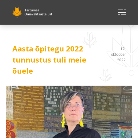
Aasta õpitegu 2022
12.
oktoober
tunnustus tuli meie
2022
õuele