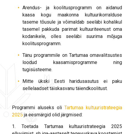
Arendus- ja koolitusprogramm on aidanud
kaasa kogu maakonna kultuurikorralduse
taseme tõusule ja võimaldab seeläbi kohalikul
tasemel pakkuda parimat kultuuriteenust oma
kodanikele, olles seeläbi suurima mõjuga
koolitusprogramm.
Tänu programmile on Tartumaa omavalitsustes
loodud kaasamisprogramme ning
tugisüsteeme.
Mitte ükski Eesti haridusasutus ei paku
sellelaadset täiskasvanu täiendkoolitust.
Programmi aluseks oli
Tartumaa kultuuristrateegia
2025
ja eesmärgid olid järgmised:
1. Toetada Tartumaa kultuuristrateegia 2025
elluviimist, sh iga-aastaselt tegevuskava koostamist