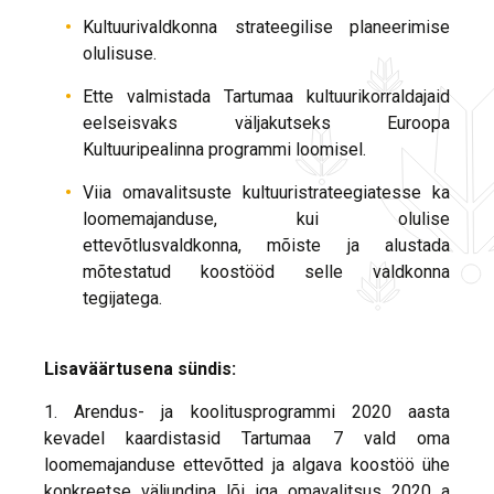
Kultuurivaldkonna strateegilise planeerimise
olulisuse.
Ette valmistada Tartumaa kultuurikorraldajaid
eelseisvaks väljakutseks Euroopa
Kultuuripealinna programmi loomisel.
Viia omavalitsuste kultuuristrateegiatesse ka
loomemajanduse, kui olulise
ettevõtlusvaldkonna, mõiste ja alustada
mõtestatud koostööd selle valdkonna
tegijatega.
Lisaväärtusena sündis:
1. Arendus- ja koolitusprogrammi 2020 aasta
kevadel kaardistasid Tartumaa 7 vald oma
loomemajanduse ettevõtted ja algava koostöö ühe
konkreetse väljundina lõi iga omavalitsus 2020 a