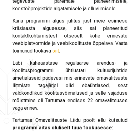
tegevuste paremale planeerimisele,
koostööprojektide algatamisele ja elluviimisele.
Kuna programmi algus juhtus just meie esimese
kriisiaasta algusesse, siis sai planeeritud
kontaktkohtumistest otseselt kohe erinevate
veebiplatvormide ja veebikoolituste õppelava. Vaata
toimunud töökava
siit
.
Läbi kaheaastase regulaarse arendus- ja
koolitusprogrammi ühtlustati kultuurijuhtide
ametialaseid pädevusi mis erinevate omavalitsuste
liitmiste tagajärjel olid ebaühtlased, sest
valdkondlikud koolitusvõimalused ja selle vajaduse
mõistmine oli Tartumaa endises 22 omavalitsuses
väga erinev.
Tartumaa Omavalitsuste Liidu poolt ellu kutsutud
programm aitas oluliselt tuua fookusesse: