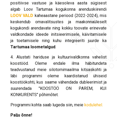
positiivse vastuse ja käesoleva aasta sügisest
algab Loov Tartumaa kogukonna arenduskiirendi
LOOV VALD
kaheaastane periood (2022-2024), mis
keskendub omavalitsustes ja maakonnaüleselt
kogukondi arendavate ning kokku toovate erinevate
valdkondade ideede initsieerimisele, käivitamisele
ja toetamisele ning kuhu integreeriti juurde ka
Tartumaa loometalgud
.
4. Alustati hariduse ja kultuurivaldkonna vahelist
koostööd. Oleme endale ilma häbitundeta
teadvustanud meie silotornimaailma kitsaskohti ja
läbi programmi oleme kaardistanud ühiseid
koostöökohti, kus saame vähendada dubleerimist ja
suurendada "KOOSTÖÖ ON PAREM, KUI
KONKURENTS" põhimõtet.
Programmi kohta saab lugeda siin, meie
kodulehel.
Palju õnne!