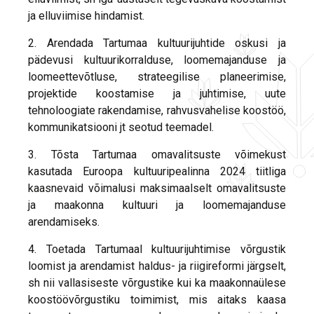
ja elluviimise hindamist.
2. Arendada Tartumaa kultuurijuhtide oskusi ja
pädevusi kultuurikorralduse, loomemajanduse ja
loomeettevõtluse, strateegilise planeerimise,
projektide koostamise ja juhtimise, uute
tehnoloogiate rakendamise, rahvusvahelise koostöö,
kommunikatsiooni jt seotud teemadel.
3. Tõsta Tartumaa omavalitsuste võimekust
kasutada Euroopa kultuuripealinna 2024 tiitliga
kaasnevaid võimalusi maksimaalselt omavalitsuste
ja maakonna kultuuri ja loomemajanduse
arendamiseks.
4. Toetada Tartumaal kultuurijuhtimise võrgustik
loomist ja arendamist haldus- ja riigireformi järgselt,
sh nii vallasiseste võrgustike kui ka maakonnaülese
koostöövõrgustiku toimimist, mis aitaks kaasa