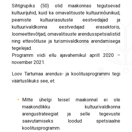
Sihtgrupiks (50) olid maakonnas tegutsevad
kultuurijuhid, kuid ka omavalitsuste kultuurinõunikud,
peamiste kultuuriasutuste eestvedajad ja
kultuurivaldkonna eestvedajad erasektoris,
loomeettevõtjad, omavalitsuste arendusspetsialistid
ning ettevõtluse ja turismivaldkonna arendamisega
tegelejad.
Programm viidi ellu ajavahemikul aprill 2020 –
november 2021.
Loov Tartumaa arendus- ja koolitusprogrammi tegi
väärtuslikuks see, et:
Mitte ühelgi teisel maakonnal ei ole
maakondlikku kultuurivaldkonna
arengustrateegiat ja selle tegevuste
saavutamiseks loodud spetsiaalne
koolitusprogramm.