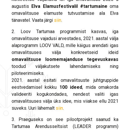
augustis
Elva Elamusfestivalil #tartumaine
oma
omavalitsuse elamuste tutvustamise ala Elva
tänavatel. Vaata järgi
siin
.
2. Loov Tartumaa programmist kasvas, iga
omavalitsuse vajadusi arvestades, 2021. aastal välja
alaprogramm LOOV VALD, mille käigus arendati igas
omavalitsuses välja konkreetseid ideid
omavalitsuse loomemajanduse tegevuskavas
toodud väljakutsete lahendamiseks ning
piloteerimiseks.
2021. aastal esitati omavalitsuste juhtgruppide
eestvedamisel kokku
100 ideed
, mida omakorda
valideeriti kogukondades, nendest valiti igas
omavalitsuses välja üks idee, mis viiakse ellu 2021
suveks. Uuri lähemalt
siin
.
3. Praeguseks on see pilootprojekt saanud ka
Tartumaa Arendusseltsist (LEADER programm)