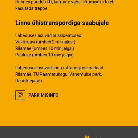
Hoones puudub lift, korruste vahel liikumiseks tuleb
kasutada treppe.
Linna ühistranspordiga saabujale
Läheduses asuvad bussipeatused:
Vallikraavi (umbes 2 min jalgsi)
Riiamäe (umbes 10 min jalgsi)
Pauluse (umbes 10 min jalgsi)
Läheduses asuvad linna rattaringluse parklad:
Riiamäe, TÜ Raamatukogu, Vanemuise park,
Raudteejaam
PARKIMISINFO
.