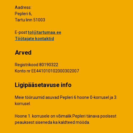
Aadress:
Pepleri 6,
Tartu linn 51003
E-post
tol@tartumaa.ee
Töötajate kontaktid
Arved
Registrikood 80190322
Konto nr EE441010102000302007
Ligipääsetavuse info
Meie tööruumid asuvad Pepleri 6 hoone 0-korrusel ja 3.
korrusel.
Hoone 1. korrusele on võimalik Pepleri tänava poolsest
peauksest siseneda ka kaldteed mööda.